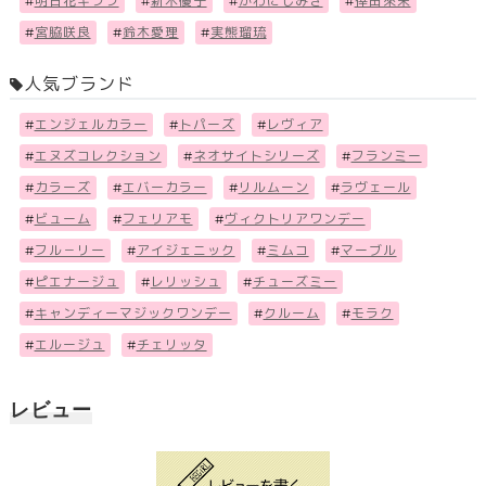
#
明日花キララ
#
新木優子
#
かわにしみき
#
倖田來未
#
宮脇咲良
#
鈴木愛理
#
実熊瑠琉
人気ブランド
#
エンジェルカラー
#
トパーズ
#
レヴィア
#
エヌズコレクション
#
ネオサイトシリーズ
#
フランミー
#
カラーズ
#
エバーカラー
#
リルムーン
#
ラヴェール
#
ビューム
#
フェリアモ
#
ヴィクトリアワンデー
#
フル－リー
#
アイジェニック
#
ミムコ
#
マーブル
#
ピエナージュ
#
レリッシュ
#
チューズミー
#
キャンディーマジックワンデー
#
クルーム
#
モラク
#
エルージュ
#
チェリッタ
レビュー