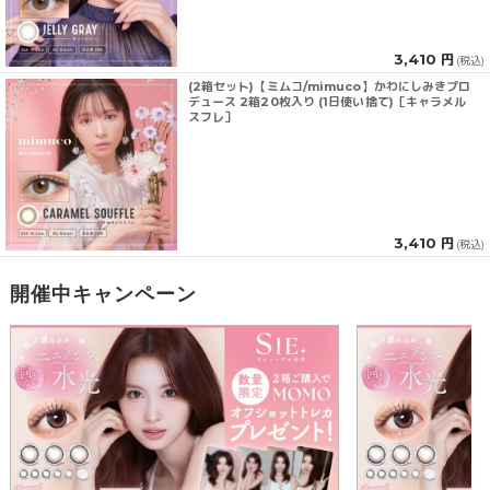
3,410 円
(税込)
(2箱セット)【ミムコ/mimuco】かわにしみきプロ
デュース 2箱20枚入り (1日使い捨て)［キャラメル
スフレ］
3,410 円
(税込)
開催中キャンペーン