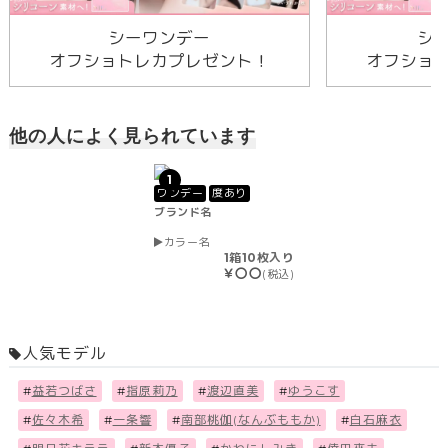
シーワンデー
シ
オフショトレカプレゼント！
オフショ
他の人によく見られています
1
ワンデー
度あり
ブランド名
カラー名
1箱10枚入り
￥〇〇
(税込)
人気モデル
#
益若つばさ
#
指原莉乃
#
渡辺直美
#
ゆうこす
#
佐々木希
#
一条響
#
南部桃伽(なんぶももか)
#
白石麻衣