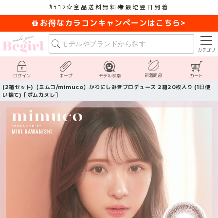
ｶﾗｺﾝ
全品送料無料
最短翌日到着
お得なカラコンキャンペーンはこちら>
カテゴリ
新着商品
ログイン
キープ
モデル検索
カート
(2箱セット)【ミムコ/mimuco】かわにしみきプロデュース 2箱20枚入り (1日使
い捨て)［ポムカヌレ］