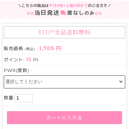
＼こちらの商品は
平日9時+土曜9時まで
のご注文で／
当日発送
度なし
のみ
ｶﾗｺﾝ
全品送料無料
1,705 円
販売価格
(税込):
15
ポイント:
Pt
PWR(度数) :
数量:
カートに入れる