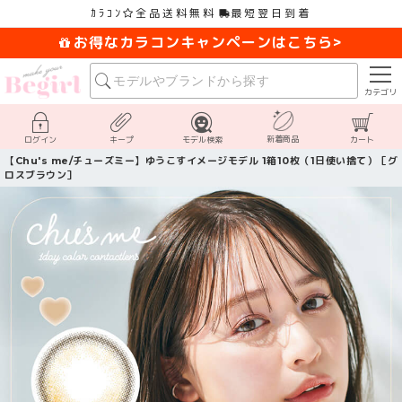
×
ｶﾗｺﾝ
全品送料無料
最短翌日到着
お得なカラコンキャンペーンはこちら>
カテゴリ
新着商品
ログイン
キープ
モデル検索
カート
【Chu's me/チューズミー】ゆうこすイメージモデル 1箱10枚（1日使い捨て）［グ
ロスブラウン］