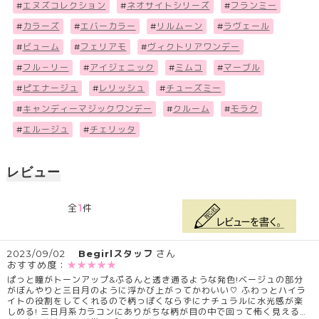
#
エヌズコレクション
#
ネオサイトシリーズ
#
フランミー
#
カラーズ
#
エバーカラー
#
リルムーン
#
ラヴェール
#
ビューム
#
フェリアモ
#
ヴィクトリアワンデー
#
フル－リー
#
アイジェニック
#
ミムコ
#
マーブル
#
ピエナージュ
#
レリッシュ
#
チューズミー
#
キャンディーマジックワンデー
#
クルーム
#
モラク
#
エルージュ
#
チェリッタ
レビュー
1
全
件
2023/09/02
Begirlスタッフ
さん
おすすめ度：
★★★★★
ぱっと瞳がトーンアップ&ぷるんと透き通るような発色!ベージュの部分
がぼんやりと三日月のように浮かび上がってかわいい♡ ふわっとハイラ
イトの役割をしてくれるので柄っぽくならずにナチュラルに水光感が楽
しめる! 三日月系カラコンにありがちな柄が目の中で回って怖く見える…