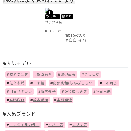
1
ワンデー
度あり
ブランド名
カラー名
1箱10枚入り
￥〇〇
(税込)
人気モデル
#
益若つばさ
#
指原莉乃
#
渡辺直美
#
ゆうこす
#
佐々木希
#
一条響
#
南部桃伽(なんぶももか)
#
白石麻衣
#
明日花キララ
#
新木優子
#
かわにしみき
#
倖田來未
#
宮脇咲良
#
鈴木愛理
#
実熊瑠琉
人気ブランド
#
エンジェルカラー
#
トパーズ
#
レヴィア