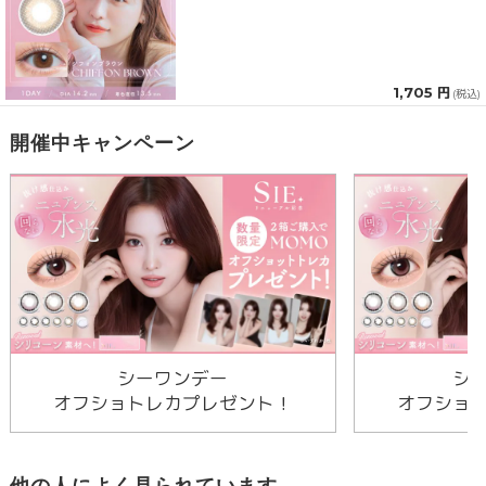
1,705 円
(税込)
開催中キャンペーン
シーワンデー
シ
オフショトレカプレゼント！
オフショ
他の人によく見られています