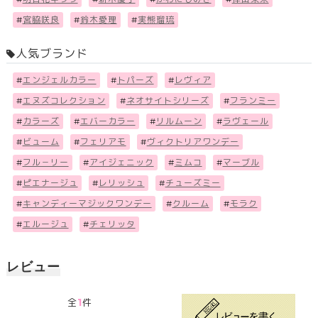
#
宮脇咲良
#
鈴木愛理
#
実熊瑠琉
人気ブランド
#
エンジェルカラー
#
トパーズ
#
レヴィア
#
エヌズコレクション
#
ネオサイトシリーズ
#
フランミー
#
カラーズ
#
エバーカラー
#
リルムーン
#
ラヴェール
#
ビューム
#
フェリアモ
#
ヴィクトリアワンデー
#
フル－リー
#
アイジェニック
#
ミムコ
#
マーブル
#
ピエナージュ
#
レリッシュ
#
チューズミー
#
キャンディーマジックワンデー
#
クルーム
#
モラク
#
エルージュ
#
チェリッタ
レビュー
1
全
件