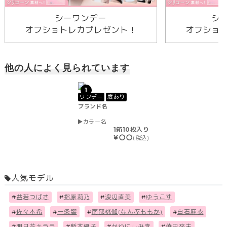
シーワンデー
シ
オフショトレカプレゼント！
オフショ
他の人によく見られています
1
ワンデー
度あり
ブランド名
カラー名
1箱10枚入り
￥〇〇
(税込)
人気モデル
#
益若つばさ
#
指原莉乃
#
渡辺直美
#
ゆうこす
#
佐々木希
#
一条響
#
南部桃伽(なんぶももか)
#
白石麻衣
#
明日花キララ
#
新木優子
#
かわにしみき
#
倖田來未