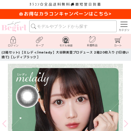
ｶﾗｺﾝ
全品送料無料
最短翌日到着
お得なカラコンキャンペーンはこちら>
カテゴリ
新着商品
ログイン
キープ
モデル検索
カート
(2箱セット)【ミレディ/melady】大谷映美里プロデュース 2箱20枚入り (1日使い
捨て)［レディブラック］