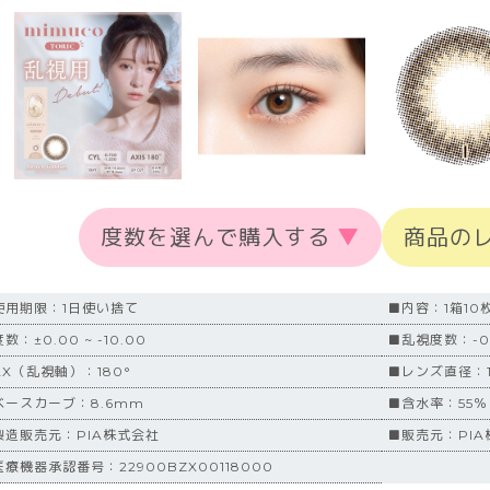
度数を選んで購入する
▼
商品の
使用期限：1日使い捨て
■内容：1箱10
数：±0.00 ~ -10.00
■乱視度数：-0.
AX（乱視軸）：180°
■レンズ直径：1
ベースカーブ：8.6mm
■含水率：55％
製造販売元：PIA株式会社
■販売元：PIA
療機器承認番号：22900BZX00118000