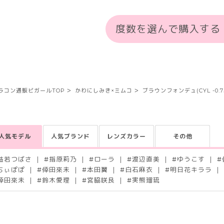
度数を選んで購入する
ラコン通販ビガールTOP
かわにしみき×ミムコ
ブラウンフォンデュ(CYL -0.7
人気モデル
人気ブランド
レンズカラー
その他
益若つばさ
#
指原莉乃
#
ローラ
#
渡辺直美
#
ゆうこす
#
ちぃぽぽ
#
倖田來未
#
本田翼
#
白石麻衣
#
明日花キララ
倖田來未
#
鈴木愛理
#
宮脇咲良
#
実熊瑠琉