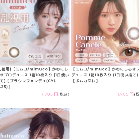
乱視用)【ミムコ/mimuco】かわにし
【ミムコ/mimuco】かわにしみき
きプロデュース 1箱10枚入り (1日使い
デュース 1箱10枚入り (1日使い捨て)
て)［ブラウンフォンデュ(CYL
［ポムカヌレ］
1.25)］
1,705 円
(税込)
1,705 円
(