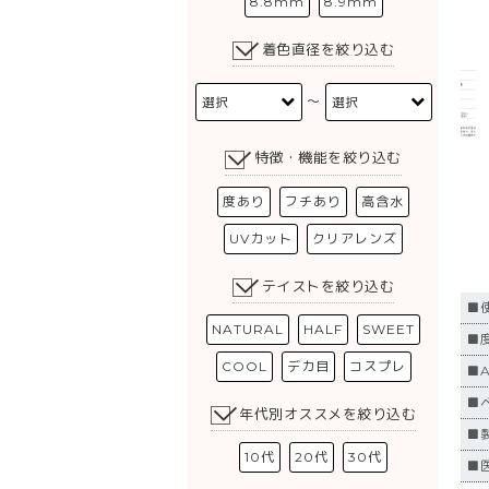
8.8mm
8.9mm
着色直径を絞り込む
〜
特徴・機能を絞り込む
度あり
フチあり
高含水
UVカット
クリアレンズ
テイストを絞り込む
■
NATURAL
HALF
SWEET
■度
COOL
デカ目
コスプレ
■
■
年代別オススメを絞り込む
■
10代
20代
30代
■医