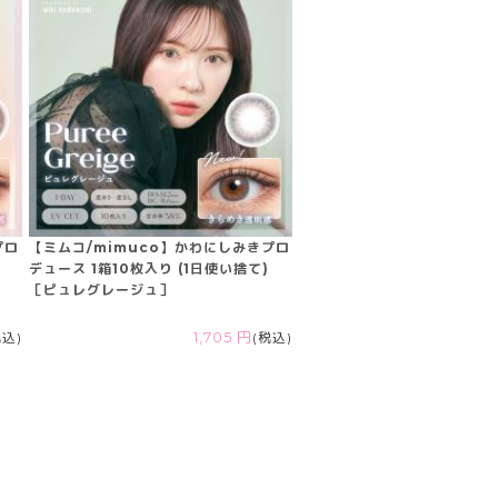
プロ
【ミムコ/mimuco】かわにしみきプロ
デュース 1箱10枚入り (1日使い捨て)
［ピュレグレージュ］
税込)
1,705 円
(税込)