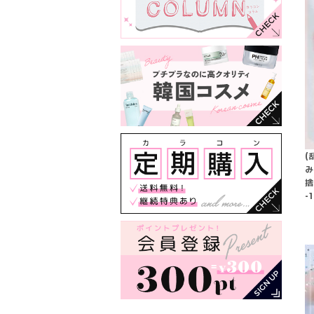
(
み
捨
-