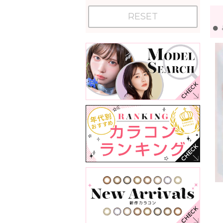
RESET
●