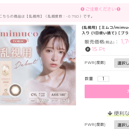
ご注意ください
 こちらの商品は【乱視用】（乱視度数：-0.75D）です。
(乱視用)【ミムコ/mim
入り (1日使い捨て)［ブラ
1,
販売価格
：
(税込)
15 Pt
PWR(度数)
数量
便利
PWR(度数)