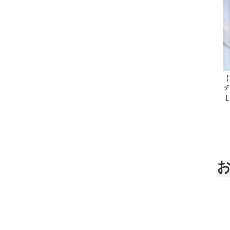
【
デ
［