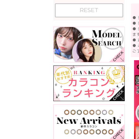
RESET
●
●
●
ま
●
●
ご