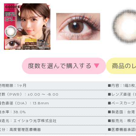
度数を選んで購入する
▼
商品の
使用期限：1ヶ月
■内容：1箱3枚
数（PWR）：±0.00 ～ -8.00
■レンズ直径（D
着色直径（DIA）：13.8mm
■ベースカーブ（
含水率：38.0%
■製造国：台湾
製造元：エイショウ光学株式会社
■販売元：株式会
区分：高度管理医療機器
■医療機器承認番号