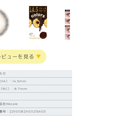
レビューを見る
▼
入り
IA）：14.5mm
BC）：8.7mm
社Wscale
：22900BZX00215A03