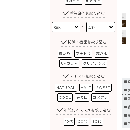
8.8mm
8.9mm
着色直径を絞り込む
〜
特徴・機能を絞り込む
度あり
フチあり
高含水
UVカット
クリアレンズ
テイストを絞り込む
■
NATURAL
HALF
SWEET
■度
COOL
デカ目
コスプレ
■
■
年代別オススメを絞り込む
■
10代
20代
30代
■