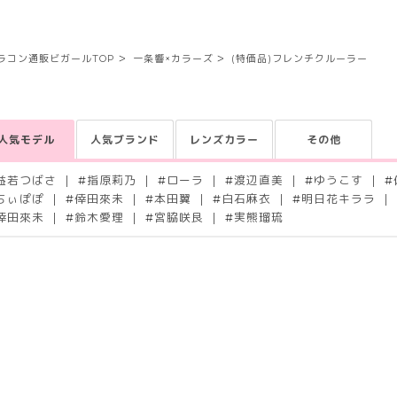
ラコン通販ビガールTOP
一条響×カラーズ
(特価品)フレンチクルーラー
人気モデル
人気ブランド
レンズカラー
その他
益若つばさ
#
指原莉乃
#
ローラ
#
渡辺直美
#
ゆうこす
#
ちぃぽぽ
#
倖田來未
#
本田翼
#
白石麻衣
#
明日花キララ
倖田來未
#
鈴木愛理
#
宮脇咲良
#
実熊瑠琉