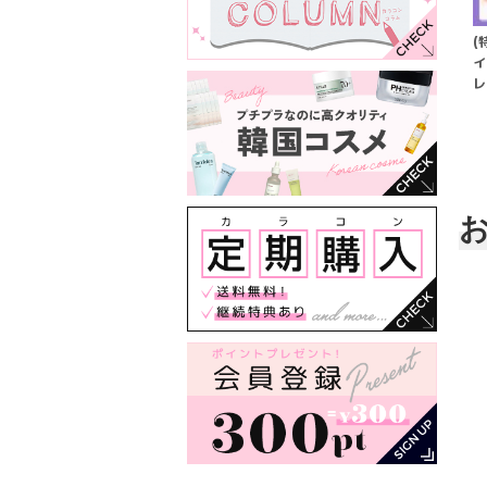
(
イ
レ