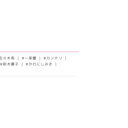
佐々木希
#
一条響
#
カンテリ
#
新木優子
#
かわにしみき