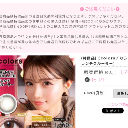
ご注意ください
 当商品は特価品につき返品交換の対象外となります。予めご了承ください。
 当商品は特価品につき単品での購入は送料(全国一律500円)がかかります。
 当商品は5,400円(税込)以上のご購入または通常商品(アウトレット以外の
す。
 通常商品とご注文を分けた場合(注文番号が異なる場合)は送料無料適用外と
 ご注文番号が異なる場合でも発送日が同じであれば当店にて同梱し発送いた
了承ください。
(特価品)【colors／カ
レンチクルーラー]
1,
販売価格
：
(税込)
16 Pt
PWR(度数)
こちらの商