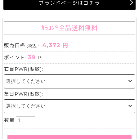
ブランドページはコチラ
ｶﾗｺﾝ
全品送料無料
4,372 円
販売価格
(税込):
39
ポイント:
Pt
右目PWR(度数):
左目PWR(度数):
数量: