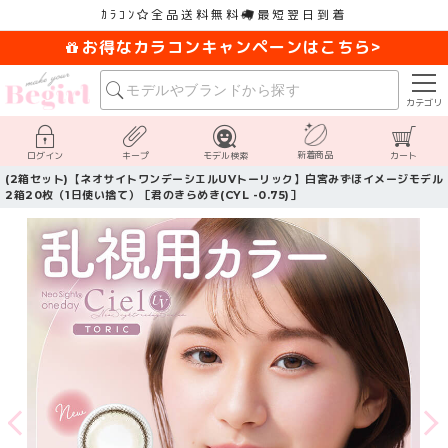
ｶﾗｺﾝ
全品送料無料
最短翌日到着
お得なカラコンキャンペーンはこちら>
カテゴリ
新着商品
ログイン
キープ
モデル検索
カート
(2箱セット)【ネオサイトワンデーシエルUVトーリック】白宮みずほイメージモデル
2箱20枚（1日使い捨て）［君のきらめき(CYL -0.75)］