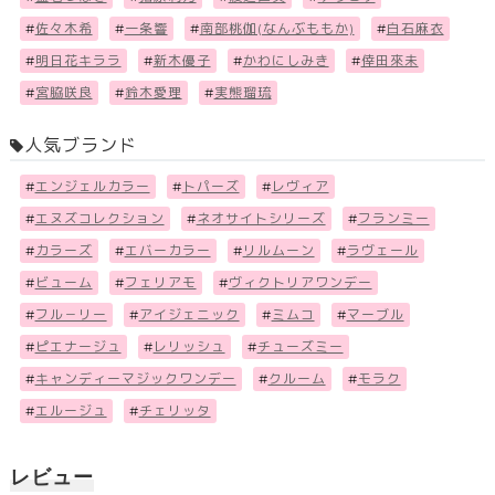
#
佐々木希
#
一条響
#
南部桃伽(なんぶももか)
#
白石麻衣
#
明日花キララ
#
新木優子
#
かわにしみき
#
倖田來未
#
宮脇咲良
#
鈴木愛理
#
実熊瑠琉
人気ブランド
#
エンジェルカラー
#
トパーズ
#
レヴィア
#
エヌズコレクション
#
ネオサイトシリーズ
#
フランミー
#
カラーズ
#
エバーカラー
#
リルムーン
#
ラヴェール
#
ビューム
#
フェリアモ
#
ヴィクトリアワンデー
#
フル－リー
#
アイジェニック
#
ミムコ
#
マーブル
#
ピエナージュ
#
レリッシュ
#
チューズミー
#
キャンディーマジックワンデー
#
クルーム
#
モラク
#
エルージュ
#
チェリッタ
レビュー