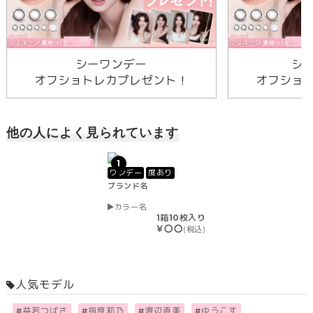
シーワンデー
シ
オフショトレカプレゼント！
オフショ
他の人によく見られています
1
ワンデー
度あり
ブランド名
カラー名
1箱10枚入り
￥〇〇
(税込)
人気モデル
#
益若つばさ
#
指原莉乃
#
渡辺直美
#
ゆうこす