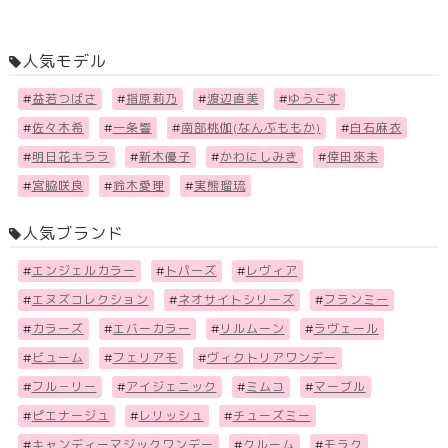
人気モデル
#
益若つばさ
#
指原莉乃
#
渡辺直美
#
ゆうこす
#
佐々木希
#
一条響
#
南部桃伽(なんぶももか)
#
白石麻衣
#
明日花キララ
#
新木優子
#
かわにしみき
#
倖田來未
#
宮脇咲良
#
鈴木愛理
#
実熊瑠琉
人気ブランド
#
エンジェルカラー
#
トパーズ
#
レヴィア
#
エヌズコレクション
#
ネオサイトシリーズ
#
フランミー
#
カラーズ
#
エバーカラー
#
リルムーン
#
ラヴェール
#
ビューム
#
フェリアモ
#
ヴィクトリアワンデー
#
フル－リー
#
アイジェニック
#
ミムコ
#
マーブル
#
ピエナージュ
#
レリッシュ
#
チューズミー
#
キャンディーマジックワンデー
#
クルーム
#
モラク