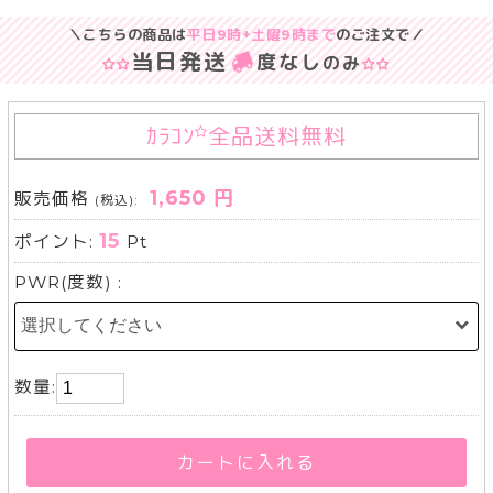
＼こちらの商品は
平日9時+土曜9時まで
のご注文で／
当日発送
度なし
のみ
ｶﾗｺﾝ
全品送料無料
1,650 円
販売価格
(税込):
15
ポイント:
Pt
PWR(度数) :
数量:
カートに入れる