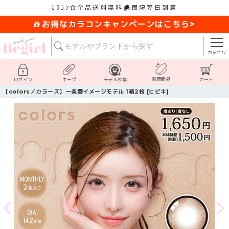
ｶﾗｺﾝ
全品送料無料
最短翌日到着
お得なカラコンキャンペーンはこちら>
カテゴリ
新着商品
ログイン
キープ
モデル検索
カート
【colors／カラーズ】一条響イメージモデル 1箱2枚 [ヒビキ]