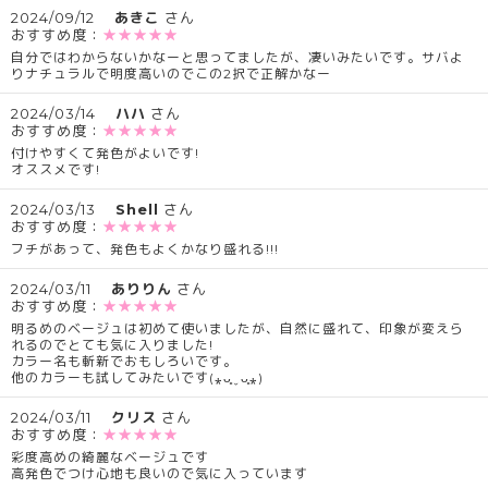
2024/09/12
あきこ
さん
おすすめ度：
★★★★★
自分ではわからないかなーと思ってましたが、凄いみたいです。サバよ
りナチュラルで明度高いのでこの2択で正解かなー
2024/03/14
ハハ
さん
おすすめ度：
★★★★★
付けやすくて発色がよいです!
オススメです!
2024/03/13
Shell
さん
おすすめ度：
★★★★★
フチがあって、発色もよくかなり盛れる!!!
2024/03/11
ありりん
さん
おすすめ度：
★★★★★
明るめのベージュは初めて使いましたが、自然に盛れて、印象が変えら
れるのでとても気に入りました!
カラー名も斬新でおもしろいです。
他のカラーも試してみたいです(⁎ᴗ͈ˬᴗ͈⁎)
2024/03/11
クリス
さん
おすすめ度：
★★★★★
彩度高めの綺麗なベージュです
高発色でつけ心地も良いので気に入っています