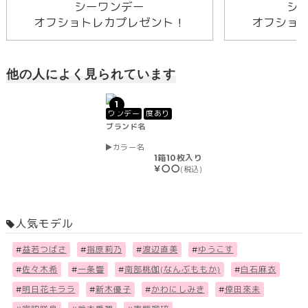
シーワンデー
シ
オフショトレカプレゼント！
オフショ
他の人によく見られています
1
ワンデー
度あり
ブランド名
カラー名
1箱10枚入り
￥〇〇
(税込)
人気モデル
#
益若つばさ
#
指原莉乃
#
渡辺直美
#
ゆうこす
#
佐々木希
#
一条響
#
南部桃伽(なんぶももか)
#
白石麻衣
#
明日花キララ
#
新木優子
#
かわにしみき
#
倖田來未