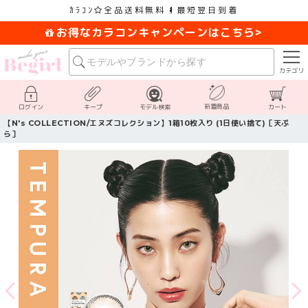
ｶﾗｺﾝ
全品送料無料
最短翌日到着
お得なカラコンキャンペーンはこちら>
カテゴリ
新着商品
ログイン
キープ
モデル検索
カート
【N's COLLECTION/エヌズコレクション】1箱10枚入り (1日使い捨て)［天ぷ
ら］