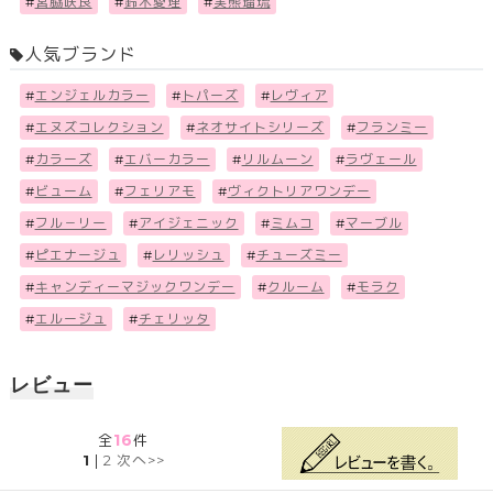
#
宮脇咲良
#
鈴木愛理
#
実熊瑠琉
人気ブランド
#
エンジェルカラー
#
トパーズ
#
レヴィア
#
エヌズコレクション
#
ネオサイトシリーズ
#
フランミー
#
カラーズ
#
エバーカラー
#
リルムーン
#
ラヴェール
#
ビューム
#
フェリアモ
#
ヴィクトリアワンデー
#
フル－リー
#
アイジェニック
#
ミムコ
#
マーブル
#
ピエナージュ
#
レリッシュ
#
チューズミー
#
キャンディーマジックワンデー
#
クルーム
#
モラク
#
エルージュ
#
チェリッタ
レビュー
16
全
件
1
|
2
次へ>>