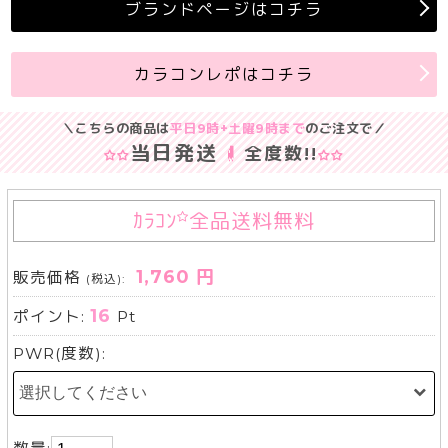
ブランドページはコチラ
カラコンレポはコチラ
＼こちらの商品は
平日9時+土曜9時まで
のご注文で／
当日発送
全度数
!!
ｶﾗｺﾝ
全品送料無料
1,760 円
販売価格
(税込):
16
ポイント:
Pt
PWR(度数):