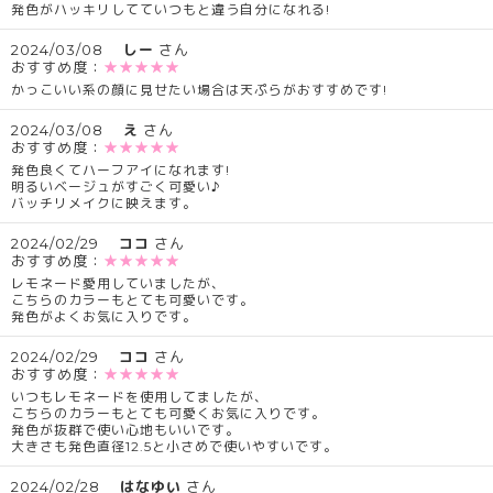
発色がハッキリしてていつもと違う自分になれる!
2024/03/08
しー
さん
おすすめ度：
★★★★★
かっこいい系の顔に見せたい場合は天ぷらがおすすめです!
2024/03/08
え
さん
おすすめ度：
★★★★★
発色良くてハーフアイになれます!
明るいベージュがすごく可愛い♪
バッチリメイクに映えます。
2024/02/29
ココ
さん
おすすめ度：
★★★★★
レモネード愛用していましたが、
こちらのカラーもとても可愛いです。
発色がよくお気に入りです。
2024/02/29
ココ
さん
おすすめ度：
★★★★★
いつもレモネードを使用してましたが、
こちらのカラーもとても可愛くお気に入りです。
発色が抜群で使い心地もいいです。
大きさも発色直径12.5と小さめで使いやすいです。
2024/02/28
はなゆい
さん