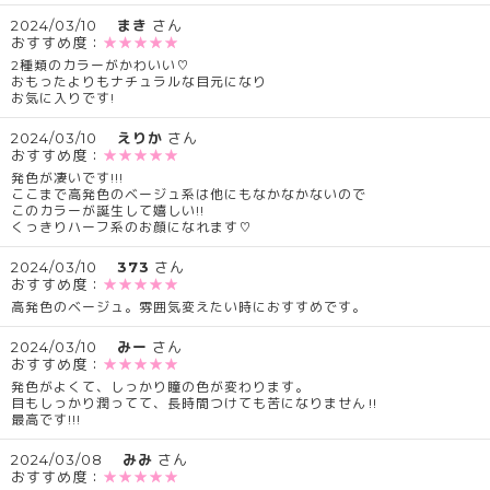
2024/03/10
まき
さん
おすすめ度：
★★★★★
2種類のカラーがかわいい♡
おもったよりもナチュラルな目元になり
お気に入りです!
2024/03/10
えりか
さん
おすすめ度：
★★★★★
発色が凄いです!!!
ここまで高発色のベージュ系は他にもなかなかないので
このカラーが誕生して嬉しい!!
くっきりハーフ系のお顔になれます♡
2024/03/10
373
さん
おすすめ度：
★★★★★
高発色のベージュ。雰囲気変えたい時におすすめです。
2024/03/10
みー
さん
おすすめ度：
★★★★★
発色がよくて、しっかり瞳の色が変わります。
目もしっかり潤ってて、長時間つけても苦になりません‼︎
最高です!!!
2024/03/08
みみ
さん
おすすめ度：
★★★★★