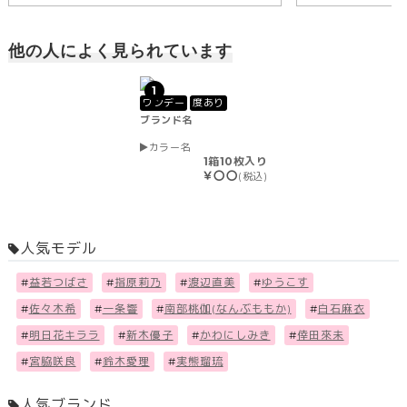
他の人によく見られています
1
ワンデー
度あり
ブランド名
カラー名
1箱10枚入り
￥〇〇
(税込)
人気モデル
#
益若つばさ
#
指原莉乃
#
渡辺直美
#
ゆうこす
#
佐々木希
#
一条響
#
南部桃伽(なんぶももか)
#
白石麻衣
#
明日花キララ
#
新木優子
#
かわにしみき
#
倖田來未
#
宮脇咲良
#
鈴木愛理
#
実熊瑠琉
人気ブランド