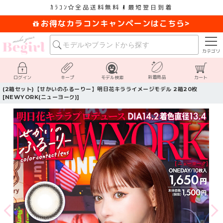
ｶﾗｺﾝ
全品送料無料
最短翌日到着
お得なカラコンキャンペーンはこちら>
カテゴリ
新着商品
ログイン
キープ
モデル検索
カート
(2箱セット)【せかいのふるーりー】明日花キラライメージモデル 2箱20枚
[NEWYORK(ニューヨーク)]