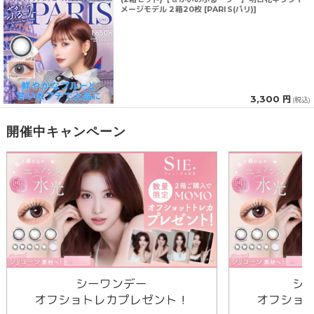
メージモデル 2箱20枚 [PARIS(パリ)]
3,300 円
(税込)
開催中キャンペーン
シーワンデー
シ
オフショトレカプレゼント！
オフショ