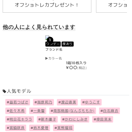
オフショトレカプレゼント！
オフショ
他の人によく見られています
1
ワンデー
度あり
ブランド名
カラー名
1箱10枚入り
￥〇〇
(税込)
人気モデル
#
益若つばさ
#
指原莉乃
#
渡辺直美
#
ゆうこす
#
佐々木希
#
一条響
#
南部桃伽(なんぶももか)
#
白石麻衣
#
明日花キララ
#
新木優子
#
かわにしみき
#
倖田來未
#
宮脇咲良
#
鈴木愛理
#
実熊瑠琉