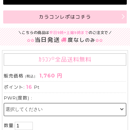
カラコンレポはコチラ
＼こちらの商品は
平日9時+土曜9時まで
のご注文で／
当日発送
度なし
のみ
ｶﾗｺﾝ
全品送料無料
1,760 円
販売価格
(税込):
16
ポイント:
Pt
PWR(度数) :
数量: