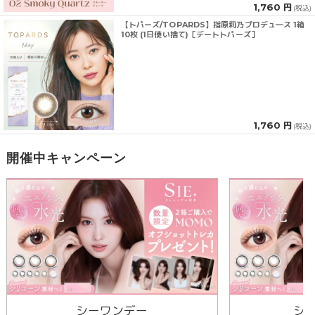
1,760 円
(税込)
【トパーズ/TOPARDS】指原莉乃プロデュ―ス 1箱
10枚 (1日使い捨て)［デートトパーズ］
1,760 円
(税込)
開催中キャンペーン
シーワンデー
シ