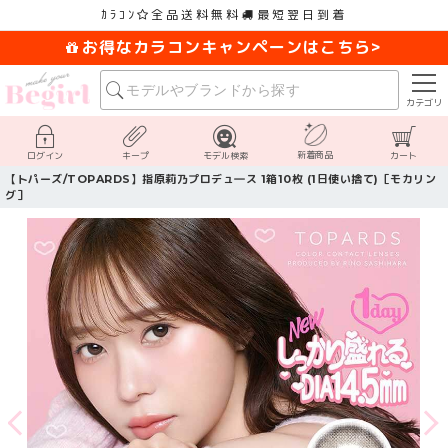
ｶﾗｺﾝ
全品送料無料
最短翌日到着
お得なカラコンキャンペーンはこちら>
カテゴリ
新着商品
ログイン
キープ
モデル検索
カート
【トパーズ/TOPARDS】指原莉乃プロデュ―ス 1箱10枚 (1日使い捨て)［モカリン
グ］