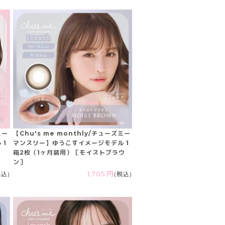
ミー
【Chu's me monthly/チューズミー
 1
マンスリー】ゆうこすイメージモデル 1
］
箱2枚（1ヶ月装用）［モイストブラウ
ン］
税込)
1,705 円
(税込)