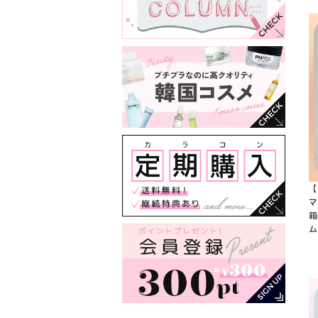
【
マ
箱
ム