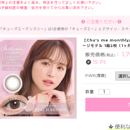
使用上の注意をよく読み、用法を守って正しくお使い下さい。
必ず眼科医の検査・処方を受けてからお買い求め下さい。
ご注意ください
 「チューズミーマンスリー」は1日使用の「チューズミー」とデザイン・スペ
【Chu's me mont
ージモデル 1箱2枚（1
1,
販売価格
：
(税込)
15 Pt
PWR(度数)
数量
便利