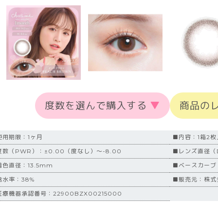
度数を選んで購入する
▼
商品の
使用期限：1ヶ月
■内容：1箱2枚
度数（PWR）：±0.00（度なし）～-8.00
■レンズ直径（D
着色直径：13.5mm
■ベースカーブ（
含水率：38%
■販売元：株式会
療機器承認番号：22900BZX00215000