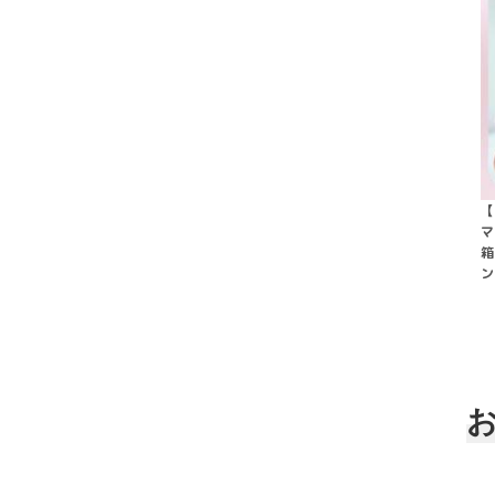
【
マ
箱
ン