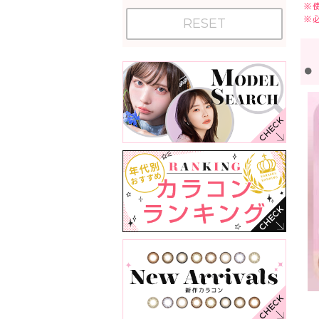
※
※
RESET
●