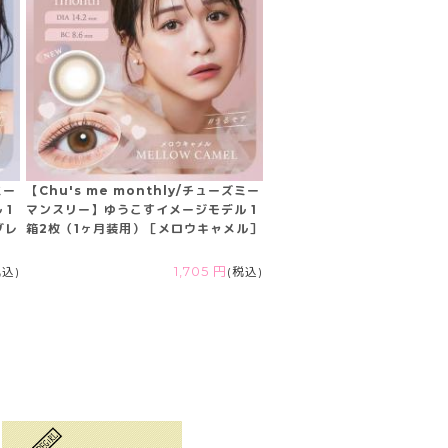
ミー
【Chu's me monthly/チューズミー
 1
マンスリー】ゆうこすイメージモデル 1
グレ
箱2枚（1ヶ月装用）［メロウキャメル］
税込)
1,705 円
(税込)