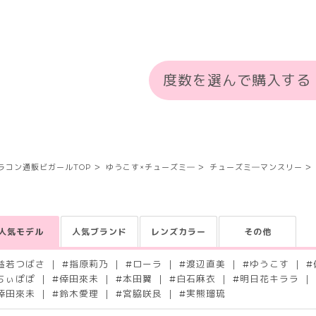
度数を選んで購入する
ラコン通販ビガールTOP
ゆうこす×チューズミ―
チューズミ―マンスリー
人気モデル
人気ブランド
レンズカラー
その他
益若つばさ
#
指原莉乃
#
ローラ
#
渡辺直美
#
ゆうこす
#
ちぃぽぽ
#
倖田來未
#
本田翼
#
白石麻衣
#
明日花キララ
倖田來未
#
鈴木愛理
#
宮脇咲良
#
実熊瑠琉