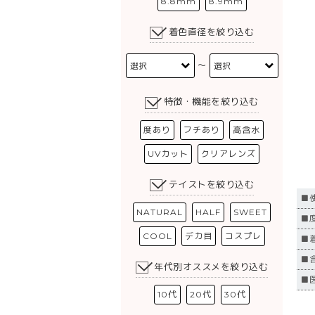
8.8mm
8.9mm
着色直径を絞り込む
〜
特徴・機能を絞り込む
度あり
フチあり
高含水
UVカット
クリアレンズ
テイストを絞り込む
■
NATURAL
HALF
SWEET
■
COOL
デカ目
コスプレ
■
■
年代別オススメを絞り込む
■医
10代
20代
30代