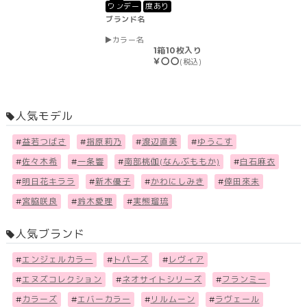
ワンデー
度あり
ブランド名
カラー名
1箱10枚入り
￥〇〇
(税込)
人気モデル
#
益若つばさ
#
指原莉乃
#
渡辺直美
#
ゆうこす
#
佐々木希
#
一条響
#
南部桃伽(なんぶももか)
#
白石麻衣
#
明日花キララ
#
新木優子
#
かわにしみき
#
倖田來未
#
宮脇咲良
#
鈴木愛理
#
実熊瑠琉
人気ブランド
#
エンジェルカラー
#
トパーズ
#
レヴィア
#
エヌズコレクション
#
ネオサイトシリーズ
#
フランミー
#
カラーズ
#
エバーカラー
#
リルムーン
#
ラヴェール