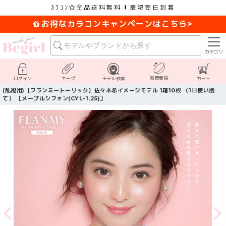
ｶﾗｺﾝ
全品送料無料
最短翌日到着
お得なカラコンキャンペーンはこちら>
カテゴリ
新着商品
ログイン
キープ
モデル検索
カート
(乱視用)【フランミートーリック】佐々木希イメージモデル 1箱10枚 （1日使い捨
て） ［メープルシフォン(CYL-1.25)］