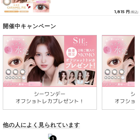
1,815 円
(税込)
開催中キャンペーン
シーワンデー
シ
オフショトレカプレゼント！
オフショ
他の人によく見られています
1