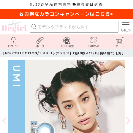
ｶﾗｺﾝ
全品送料無料
最短翌日到着
お得なカラコンキャンペーンはこちら>
カテゴリ
新着商品
ログイン
キープ
モデル検索
カート
【N's COLLECTION/エヌズコレクション】1箱10枚入り (1日使い捨て)［海］