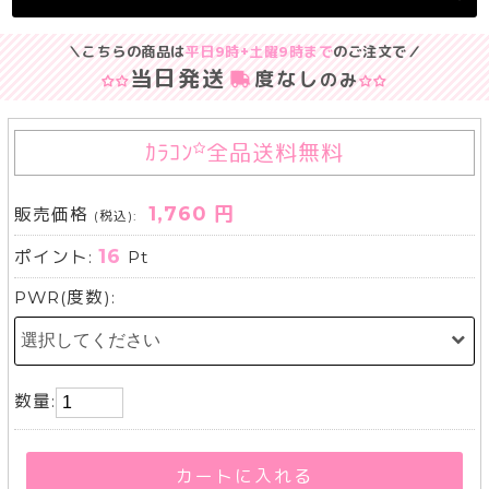
＼こちらの商品は
平日9時+土曜9時まで
のご注文で／
当日発送
度なし
のみ
ｶﾗｺﾝ
全品送料無料
1,760 円
販売価格
(税込):
16
ポイント:
Pt
PWR(度数):
数量:
カートに入れる