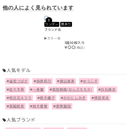
他の人によく見られています
1
ワンデー
度あり
ブランド名
カラー名
1箱10枚入り
￥〇〇
(税込)
人気モデル
#
益若つばさ
#
指原莉乃
#
渡辺直美
#
ゆうこす
#
佐々木希
#
一条響
#
南部桃伽(なんぶももか)
#
白石麻衣
#
明日花キララ
#
新木優子
#
かわにしみき
#
倖田來未
#
宮脇咲良
#
鈴木愛理
#
実熊瑠琉
人気ブランド