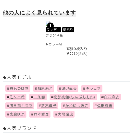
他の人によく見られています
1
ワンデー
度あり
ブランド名
カラー名
1箱10枚入り
￥〇〇
(税込)
人気モデル
#
益若つばさ
#
指原莉乃
#
渡辺直美
#
ゆうこす
#
佐々木希
#
一条響
#
南部桃伽(なんぶももか)
#
白石麻衣
#
明日花キララ
#
新木優子
#
かわにしみき
#
倖田來未
#
宮脇咲良
#
鈴木愛理
#
実熊瑠琉
人気ブランド