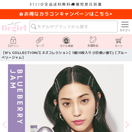
ｶﾗｺﾝ
全品送料無料
最短翌日到着
お得なカラコンキャンペーンはこちら>
カテゴリ
新着商品
ログイン
キープ
モデル検索
カート
【N's COLLECTION/エヌズコレクション】1箱10枚入り (1日使い捨て)［ブルー
ベリージャム］