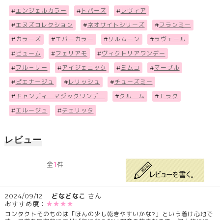
#
エンジェルカラー
#
トパーズ
#
レヴィア
#
エヌズコレクション
#
ネオサイトシリーズ
#
フランミー
#
カラーズ
#
エバーカラー
#
リルムーン
#
ラヴェール
#
ビューム
#
フェリアモ
#
ヴィクトリアワンデー
#
フル－リー
#
アイジェニック
#
ミムコ
#
マーブル
#
ピエナージュ
#
レリッシュ
#
チューズミー
#
キャンディーマジックワンデー
#
クルーム
#
モラク
#
エルージュ
#
チェリッタ
レビュー
1
全
件
2024/09/12
どなどなこ
さん
おすすめ度：
★★★★
コンタクトそのものは「ほんの少し乾きやすいかな?」という着け心地で