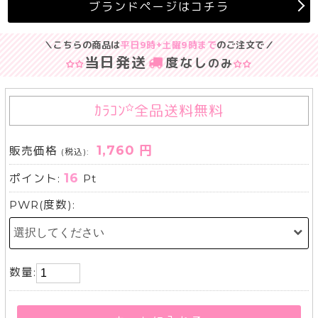
ブランドページはコチラ
＼こちらの商品は
平日9時+土曜9時まで
のご注文で／
当日発送
度なし
のみ
ｶﾗｺﾝ
全品送料無料
1,760 円
販売価格
(税込):
16
ポイント:
Pt
PWR(度数):
数量: