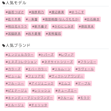
人気モデル
#
益若つばさ
#
指原莉乃
#
渡辺直美
#
ゆうこす
#
佐々木希
#
一条響
#
南部桃伽(なんぶももか)
#
白石麻衣
#
明日花キララ
#
新木優子
#
かわにしみき
#
倖田來未
#
宮脇咲良
#
鈴木愛理
#
実熊瑠琉
人気ブランド
#
エンジェルカラー
#
トパーズ
#
レヴィア
#
エヌズコレクション
#
ネオサイトシリーズ
#
フランミー
#
カラーズ
#
エバーカラー
#
リルムーン
#
ラヴェール
#
ビューム
#
フェリアモ
#
ヴィクトリアワンデー
#
フル－リー
#
アイジェニック
#
ミムコ
#
マーブル
#
ピエナージュ
#
レリッシュ
#
チューズミー
#
キャンディーマジックワンデー
#
クルーム
#
モラク
#
エルージュ
#
チェリッタ