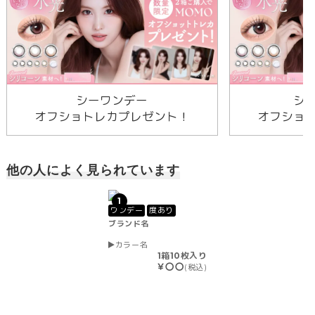
シーワンデー
シ
オフショトレカプレゼント！
オフショ
他の人によく見られています
1
ワンデー
度あり
ブランド名
カラー名
1箱10枚入り
￥〇〇
(税込)