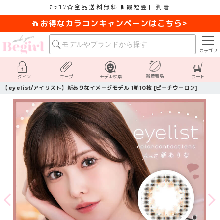
ｶﾗｺﾝ
全品送料無料
最短翌日到着
お得なカラコンキャンペーンはこちら>
カテゴリ
新着商品
ログイン
キープ
モデル検索
カート
【eyelist/アイリスト】新ありなイメージモデル 1箱10枚 [ピーチウーロン]