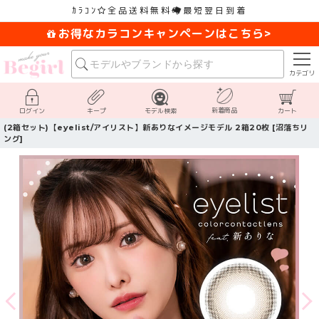
ｶﾗｺﾝ
全品送料無料
最短翌日到着
お得なカラコンキャンペーンはこちら>
カテゴリ
新着商品
ログイン
キープ
モデル検索
カート
(2箱セット)【eyelist/アイリスト】新ありなイメージモデル 2箱20枚 [沼落ちリ
ング]