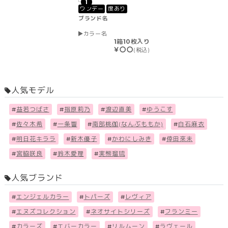
1
ワンデー
度あり
ブランド名
カラー名
1箱10枚入り
￥〇〇
(税込)
人気モデル
#
益若つばさ
#
指原莉乃
#
渡辺直美
#
ゆうこす
#
佐々木希
#
一条響
#
南部桃伽(なんぶももか)
#
白石麻衣
#
明日花キララ
#
新木優子
#
かわにしみき
#
倖田來未
#
宮脇咲良
#
鈴木愛理
#
実熊瑠琉
人気ブランド
#
エンジェルカラー
#
トパーズ
#
レヴィア
#
エヌズコレクション
#
ネオサイトシリーズ
#
フランミー
#
カラーズ
#
エバーカラー
#
リルムーン
#
ラヴェール