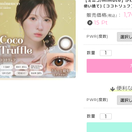
【ミムコ/mimuco】か
使い捨て)［ココトリュフ
1,
販売価格
：
(税込)
15 Pt
PWR(度数)
数量
便利
PWR(度数)
数量