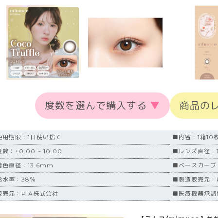
度数を選んで購入する
▼
商品の
使用期限：1日使い捨て
■内容：1箱10
数：±0.00 ~ 10.00
■レンズ直径：1
着色直径：13.6mm
■ベースカーブ
含水率：38％
■製造販売元：
販売元：PIA株式会社
■医療機器承認番