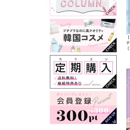
【
デ
［