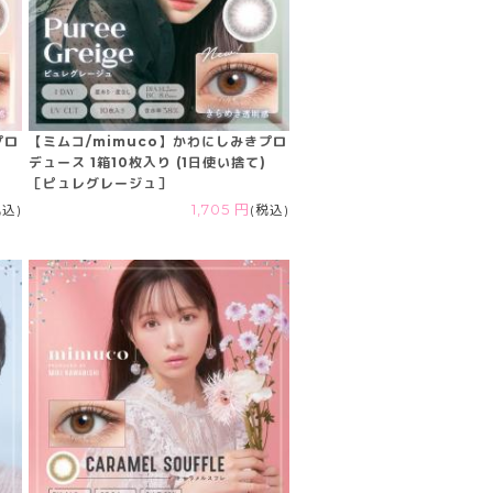
プロ
【ミムコ/mimuco】かわにしみきプロ
デュース 1箱10枚入り (1日使い捨て)
［ピュレグレージュ］
税込)
1,705 円
(税込)