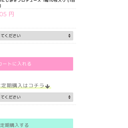
わにしみきプロデュース 1箱10枚入り (1日
］
705 円
カートに入れる
な定期購入はコチラ
定期購入する