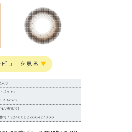
レビューを見る
▼
枚入り
4.2mm
：8.6mm
PIA株式会社
号：22400BZX00427000