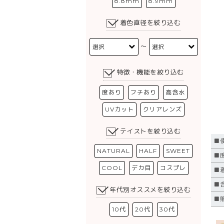
8.8mm
8.9mm
着色直径を絞り込む
〜
特徴・機能を絞り込む
度あり
フチあり
高含水
UVカット
クリアレンズ
テイストを絞り込む
■
NATURAL
HALF
SWEET
■度
COOL
デカ目
コスプレ
■
■
年代別オススメを絞り込む
■
10代
20代
30代