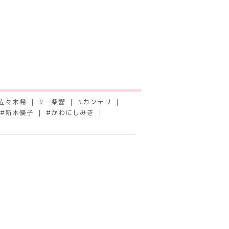
佐々木希
#
一条響
#
カンテリ
#
新木優子
#
かわにしみき