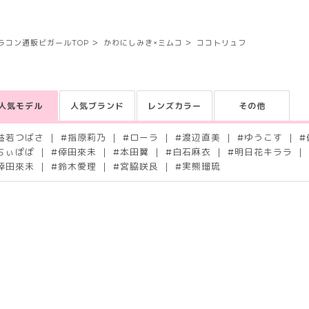
ラコン通販ビガールTOP
かわにしみき×ミムコ
ココトリュフ
人気モデル
人気ブランド
レンズカラー
その他
益若つばさ
#
指原莉乃
#
ローラ
#
渡辺直美
#
ゆうこす
#
ちぃぽぽ
#
倖田來未
#
本田翼
#
白石麻衣
#
明日花キララ
倖田來未
#
鈴木愛理
#
宮脇咲良
#
実熊瑠琉