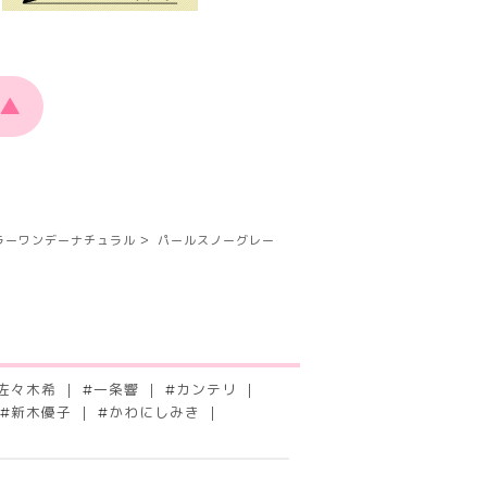
▲
ラーワンデーナチュラル
パールスノーグレー
佐々木希
#
一条響
#
カンテリ
#
新木優子
#
かわにしみき