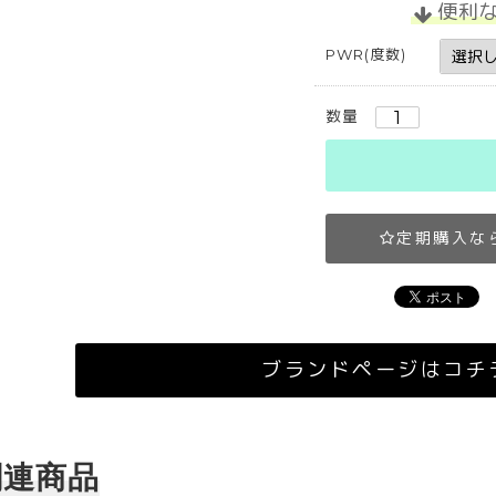
便利
PWR(度数)
数量
定期購入な
ブランドページはコチ
関連商品