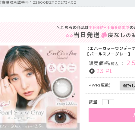
医療機器承認番号：22600BZX00273A02
＼こちらの商品は
平日9時+土曜9時まで
の
当日発送
度なし
の
【エバーカラーワンデーナ
［パールスノーグレー］
2,
販売価格
：
(税込)
23 Pt
PWR(度数)
数量