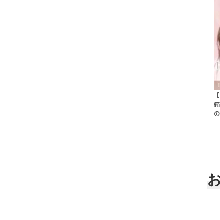
【
箱
の