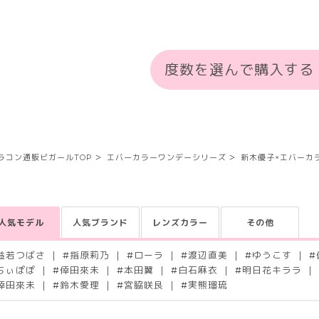
度数を選んで購入する
ラコン通販ビガールTOP
エバーカラーワンデーシリーズ
新木優子×エバーカ
人気モデル
人気ブランド
レンズカラー
その他
益若つばさ
#
指原莉乃
#
ローラ
#
渡辺直美
#
ゆうこす
#
ちぃぽぽ
#
倖田來未
#
本田翼
#
白石麻衣
#
明日花キララ
倖田來未
#
鈴木愛理
#
宮脇咲良
#
実熊瑠琉