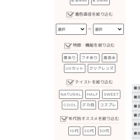
8.8mm
8.9mm
着色直径を絞り込む
〜
特徴・機能を絞り込む
度あり
フチあり
高含水
UVカット
クリアレンズ
テイストを絞り込む
■
NATURAL
HALF
SWEET
■度
COOL
デカ目
コスプレ
■
■含
年代別オススメを絞り込む
■
10代
20代
30代
■