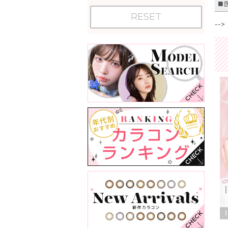
■
RESET
-->