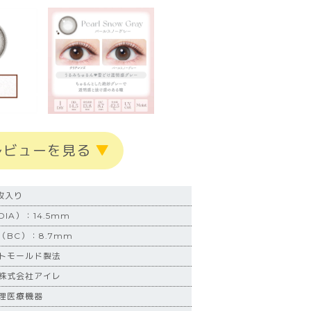
レビューを見る
▼
枚入り
IA）：14.5mm
BC）：8.7mm
トモールド製法
株式会社アイレ
理医療機器