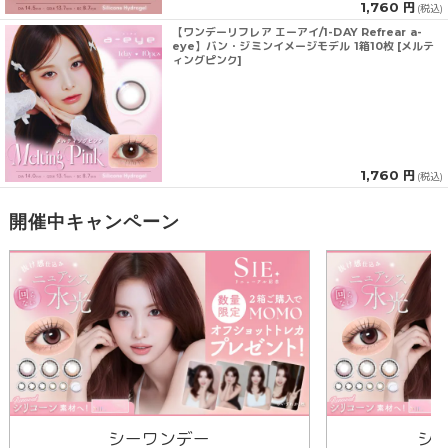
1,760 円
(税込)
【ワンデーリフレア エーアイ/1-DAY Refrear a-
eye】バン・ジミンイメージモデル 1箱10枚 [メルテ
ィングピンク]
1,760 円
(税込)
開催中キャンペーン
シーワンデー
シ