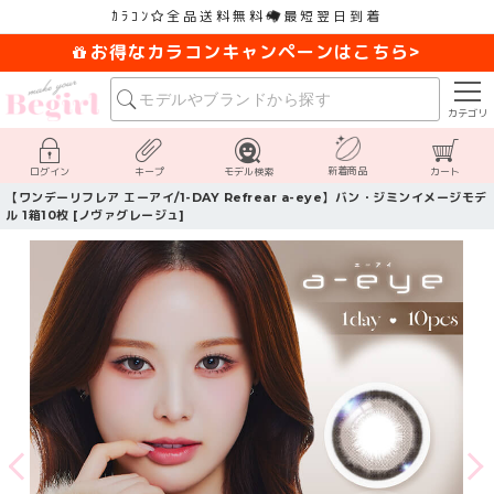
ｶﾗｺﾝ
全品送料無料
最短翌日到着
お得なカラコンキャンペーンはこちら>
カテゴリ
新着商品
ログイン
キープ
モデル検索
カート
【ワンデーリフレア エーアイ/1-DAY Refrear a-eye】バン・ジミンイメージモデ
ル 1箱10枚 [ノヴァグレージュ]