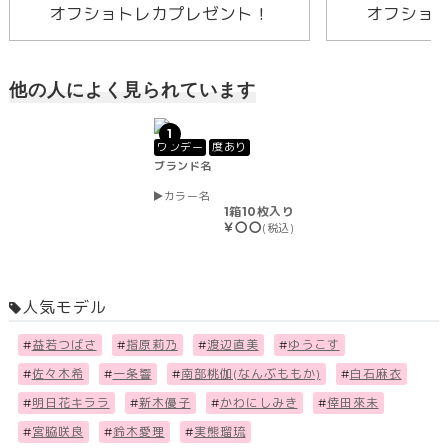
オフショトレカプレゼント！
オフショ
他の人によく見られています
1
ワンデー
度あり
ブランド名
カラー名
1箱10枚入り
￥〇〇
(税込)
人気モデル
#
益若つばさ
#
指原莉乃
#
渡辺直美
#
ゆうこす
#
佐々木希
#
一条響
#
南部桃伽(なんぶももか)
#
白石麻衣
#
明日花キララ
#
新木優子
#
かわにしみき
#
倖田來未
#
宮脇咲良
#
鈴木愛理
#
実熊瑠琉