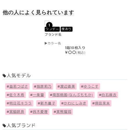
他の人によく見られています
1
ワンデー
度あり
ブランド名
カラー名
1箱10枚入り
￥〇〇
(税込)
人気モデル
#
益若つばさ
#
指原莉乃
#
渡辺直美
#
ゆうこす
#
佐々木希
#
一条響
#
南部桃伽(なんぶももか)
#
白石麻衣
#
明日花キララ
#
新木優子
#
かわにしみき
#
倖田來未
#
宮脇咲良
#
鈴木愛理
#
実熊瑠琉
人気ブランド