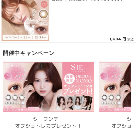
1,694 円
(税込)
開催中キャンペーン
シーワンデー
シ
オフショトレカプレゼント！
オフショ