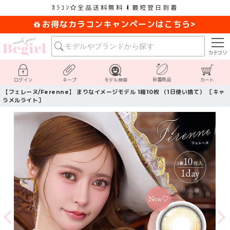
ｶﾗｺﾝ
全品送料無料
最短翌日到着
お得なカラコンキャンペーンはこちら>
カテゴリ
新着商品
ログイン
キープ
モデル検索
カート
【フェレーヌ/Ferenne】 まりなイメージモデル 1箱10枚 （1日使い捨て） ［キャ
ラメルライト］