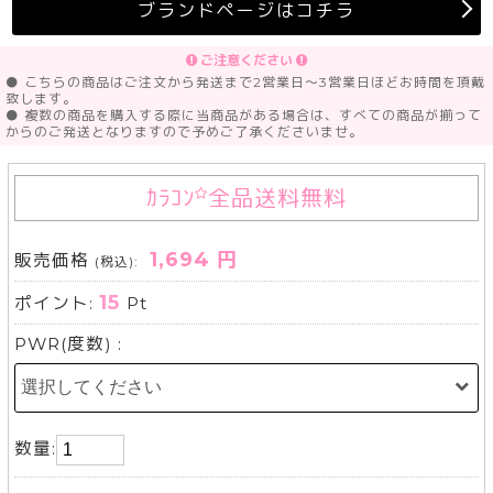
ブランドページはコチラ
ご注意ください
● こちらの商品はご注文から発送まで2営業日～3営業日ほどお時間を頂戴
致します。
● 複数の商品を購入する際に当商品がある場合は、すべての商品が揃って
からのご発送となりますので予めご了承くださいませ。
ｶﾗｺﾝ
全品送料無料
1,694 円
販売価格
(税込):
15
ポイント:
Pt
PWR(度数) :
数量: