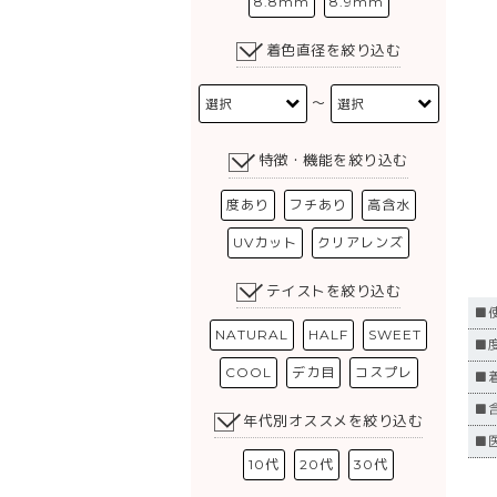
8.8mm
8.9mm
着色直径を絞り込む
〜
特徴・機能を絞り込む
度あり
フチあり
高含水
UVカット
クリアレンズ
テイストを絞り込む
■
NATURAL
HALF
SWEET
■
COOL
デカ目
コスプレ
■
■
年代別オススメを絞り込む
■医
10代
20代
30代