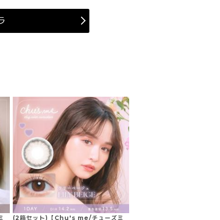
ラ
ミ
(2箱セット)【Chu's me/チューズミ