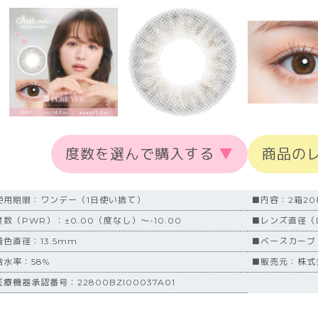
度数を選んで購入する
▼
商品の
使用期限：ワンデー（1日使い捨て）
■内容：2箱2
度数（PWR）：±0.00（度なし）～-10.00
■レンズ直径（D
着色直径：13.5mm
■ベースカーブ（
含水率：58%
■販売元：株式会
療機器承認番号：22800BZI00037A01