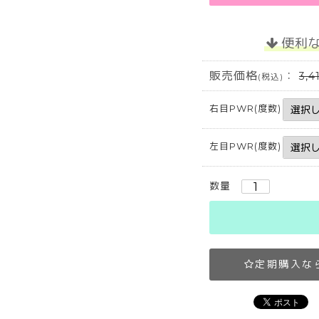
便利
販売価格
：
3,4
(税込)
右目PWR(度数)
左目PWR(度数)
数量
定期購入な