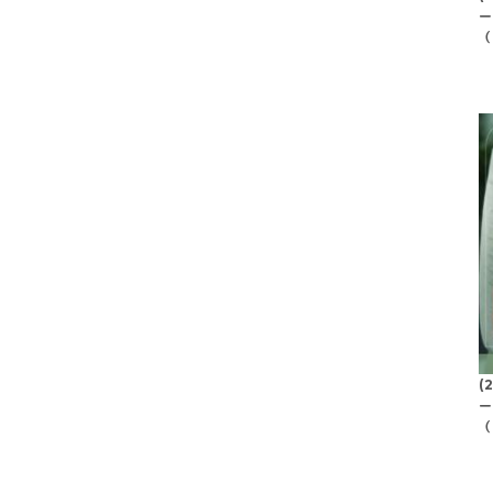
ー
（
(
ー
（