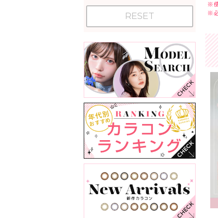
※
※
RESET