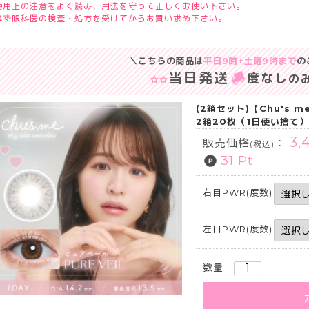
使用上の注意をよく読み、用法を守って正しくお使い下さい。
必ず眼科医の検査・処方を受けてからお買い求め下さい。
＼こちらの商品は
平日9時+土曜9時まで
の
当日発送
度なし
の
(2箱セット)【Chu's
2箱20枚（1日使い捨て
3,
販売価格
：
(税込)
31 Pt
右目PWR(度数)
左目PWR(度数)
数量