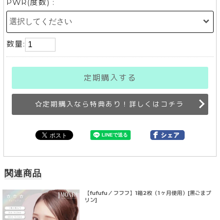
PWR(度数) :
数量:
定期購入する
定期購入なら特典あり！詳しくはコチラ
関連商品
【fufufu／フフフ】1箱2枚（1ヶ月使用）[黒ごまプ
リン]