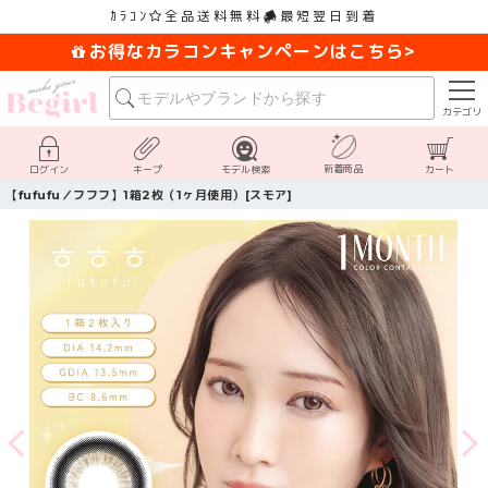
ｶﾗｺﾝ
全品送料無料
最短翌日到着
お得なカラコンキャンペーンはこちら>
カテゴリ
新着商品
ログイン
キープ
モデル検索
カート
【fufufu／フフフ】1箱2枚（1ヶ月使用）[スモア]