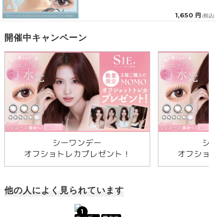
1,650 円
(税込)
開催中キャンペーン
シーワンデー
シ
オフショトレカプレゼント！
オフショ
他の人によく見られています
1