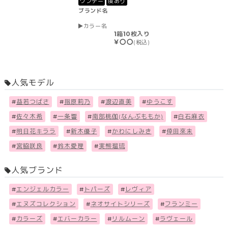
ワンデー
度あり
ブランド名
カラー名
1箱10枚入り
￥〇〇
(税込)
人気モデル
#
益若つばさ
#
指原莉乃
#
渡辺直美
#
ゆうこす
#
佐々木希
#
一条響
#
南部桃伽(なんぶももか)
#
白石麻衣
#
明日花キララ
#
新木優子
#
かわにしみき
#
倖田來未
#
宮脇咲良
#
鈴木愛理
#
実熊瑠琉
人気ブランド
#
エンジェルカラー
#
トパーズ
#
レヴィア
#
エヌズコレクション
#
ネオサイトシリーズ
#
フランミー
#
カラーズ
#
エバーカラー
#
リルムーン
#
ラヴェール