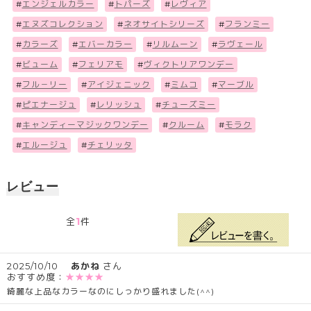
#
エンジェルカラー
#
トパーズ
#
レヴィア
#
エヌズコレクション
#
ネオサイトシリーズ
#
フランミー
#
カラーズ
#
エバーカラー
#
リルムーン
#
ラヴェール
#
ビューム
#
フェリアモ
#
ヴィクトリアワンデー
#
フル－リー
#
アイジェニック
#
ミムコ
#
マーブル
#
ピエナージュ
#
レリッシュ
#
チューズミー
#
キャンディーマジックワンデー
#
クルーム
#
モラク
#
エルージュ
#
チェリッタ
レビュー
1
全
件
2025/10/10
あかね
さん
おすすめ度：
★★★★
綺麗な上品なカラーなのにしっかり盛れました(^^)