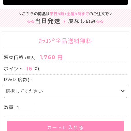
＼こちらの商品は
平日9時+土曜9時まで
のご注文で／
当日発送
度なし
のみ
ｶﾗｺﾝ
全品送料無料
1,760 円
販売価格
(税込):
16
ポイント:
Pt
PWR(度数) :
数量:
カートに入れる