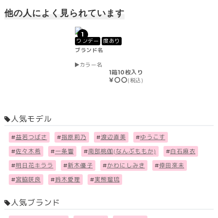
他の人によく見られています
1
ワンデー
度あり
ブランド名
カラー名
1箱10枚入り
￥〇〇
(税込)
人気モデル
#
益若つばさ
#
指原莉乃
#
渡辺直美
#
ゆうこす
#
佐々木希
#
一条響
#
南部桃伽(なんぶももか)
#
白石麻衣
#
明日花キララ
#
新木優子
#
かわにしみき
#
倖田來未
#
宮脇咲良
#
鈴木愛理
#
実熊瑠琉
人気ブランド