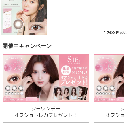
1,760 円
(税込)
開催中キャンペーン
シーワンデー
シ
オフショトレカプレゼント！
オフショ