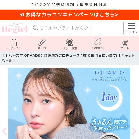
ｶﾗｺﾝ
全品送料無料
最短翌日到着
お得なカラコンキャンペーンはこちら>
カテゴリ
新着商品
ログイン
キープ
モデル検索
カート
【トパーズ/TOPARDS】指原莉乃プロデュ―ス 1箱10枚 (1日使い捨て)［キャット
パール］