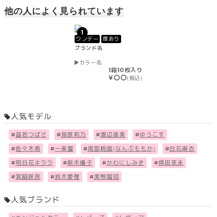
他の人によく見られています
1
ワンデー
度あり
ブランド名
カラー名
1箱10枚入り
￥〇〇
(税込)
人気モデル
#
益若つばさ
#
指原莉乃
#
渡辺直美
#
ゆうこす
#
佐々木希
#
一条響
#
南部桃伽(なんぶももか)
#
白石麻衣
#
明日花キララ
#
新木優子
#
かわにしみき
#
倖田來未
#
宮脇咲良
#
鈴木愛理
#
実熊瑠琉
人気ブランド