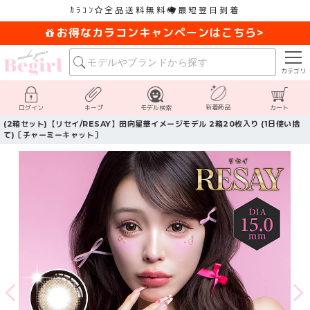
ｶﾗｺﾝ
全品送料無料
最短翌日到着
お得なカラコンキャンペーンはこちら>
カテゴリ
新着商品
ログイン
キープ
モデル検索
カート
(2箱セット)【リセイ/RESAY】田向星華イメージモデル 2箱20枚入り (1日使い捨
て)［チャーミーキャット］