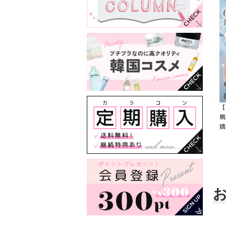
【
桃
捨