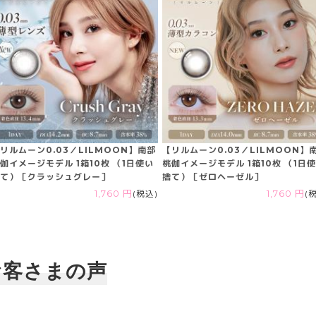
リルムーン0.03／LILMOON】南部
【リルムーン0.03／LILMOON】
伽イメージモデル 1箱10枚 （1日使い
桃伽イメージモデル 1箱10枚 （1日
て）［クラッシュグレー］
捨て）［ゼロヘーゼル］
1,760 円
(税込)
1,760 円
(
お客さまの声