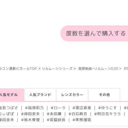
度数を選んで購入する
ラコン通販ビガールTOP
リルムーンシリーズ
南部桃伽×リルムーン0.03
ゼ
人気モデル
人気ブランド
レンズカラー
その他
益若つばさ
#
指原莉乃
#
ローラ
#
渡辺直美
#
ゆうこす
#
ちぃぽぽ
#
倖田來未
#
本田翼
#
白石麻衣
#
明日花キララ
倖田來未
#
鈴木愛理
#
宮脇咲良
#
実熊瑠琉