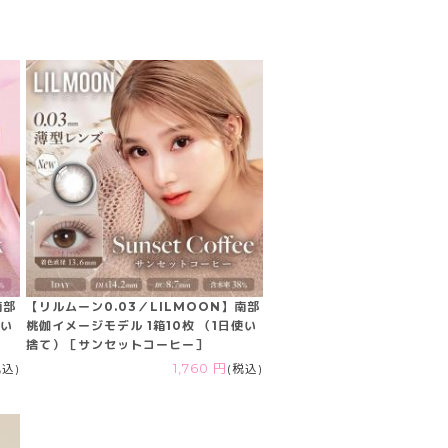
南部
【リルムーン0.03／LILMOON】南部
使い
桃伽イメージモデル 1箱10枚 （1日使い
捨て）［サンセットコーヒー］
税込)
1,760 円
(税込)