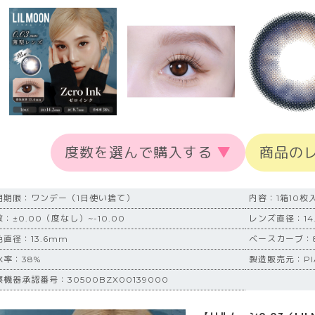
度数を選んで購入する
▼
商品の
用期限：ワンデー（1日使い捨て）
内容：1箱10枚
：±0.00（度なし）~-10.00
レンズ直径：14
色直径：13.6mm
ベースカーブ：8
水率：38%
製造販売元：P
機器承認番号：30500BZX00139000