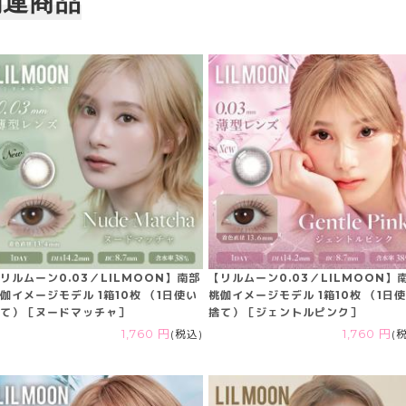
関連商品
リルムーン0.03／LILMOON】南部
【リルムーン0.03／LILMOON】
伽イメージモデル 1箱10枚 （1日使い
桃伽イメージモデル 1箱10枚 （1日
て）［ヌードマッチャ］
捨て）［ジェントルピンク］
1,760 円
(税込)
1,760 円
(