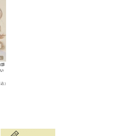
南部
使い
税込)