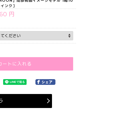
LMOON】南部桃伽イメージモデル 1箱10
ロインク］
760 円
カートに入れる
ラ