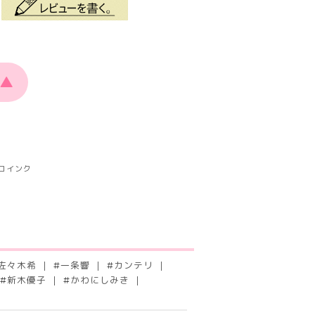
▲
ロインク
佐々木希
#
一条響
#
カンテリ
#
新木優子
#
かわにしみき