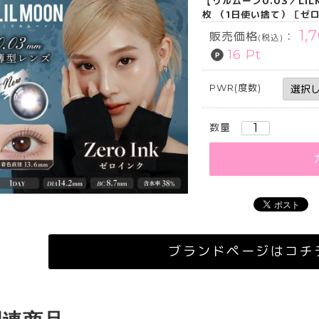
【リルムーン0.03／LI
枚 （1日使い捨て）［ゼ
1,
販売価格
：
(税込)
16 Pt
PWR(度数)
数量
ブランドページはコチ