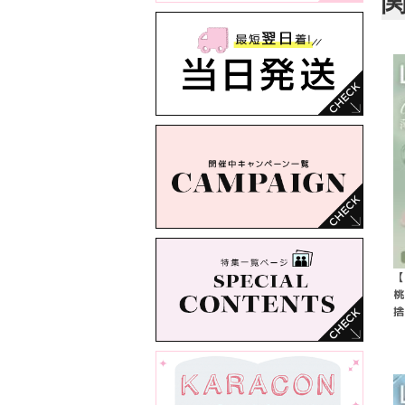
【
桃
捨