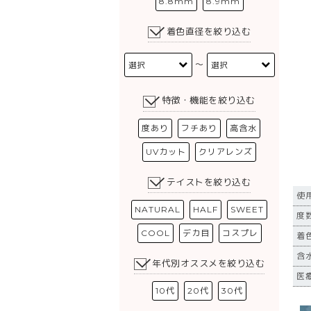
8.8mm
8.9mm
着色直径を絞り込む
〜
特徴・機能を絞り込む
度あり
フチあり
高含水
UVカット
クリアレンズ
テイストを絞り込む
使
NATURAL
HALF
SWEET
度数
COOL
デカ目
コスプレ
着
含
年代別オススメを絞り込む
医療
10代
20代
30代