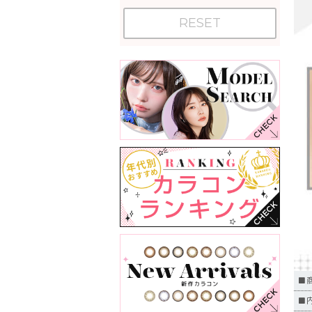
RESET
■
■