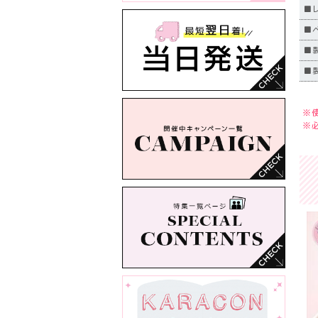
■
■
■
■製
※
※