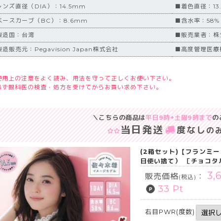
レンズ直径（DIA）：14.5mm
■着色直径：13
ベースカーブ（BC）：8.6mm
■含水率：58%
製造国：台湾
■販売業者：株式会
造販売元：Pegavision Japan株式会社
■高度管理医療機
使用上の注意をよく読み、用法を守って正しくお使い下さい。
必ず眼科医の検査・処方を受けてからお買い求め下さい。
＼こちらの商品は
平日9時+土曜9時まで
の
当日発送
度なし
の
(2箱セット)【フランミー
日使い捨て） ［チョコタ
3,
販売価格
：
(税込)
33 Pt
右目PWR(度数)