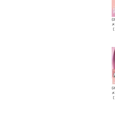
(
メ
［
(
メ
［