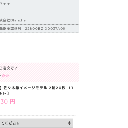
.7mm
社Blanchel
器承認番号：22800BZI00037A09
ご注文で／
み
】佐々木希イメージモデル 2箱20枚 （1
ルト］
630 円