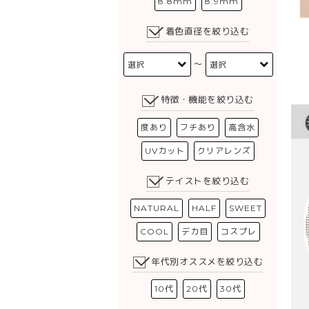
8.8mm
8.9mm
着色直径を絞り込む
〜
特徴・機能を絞り込む
度あり
フチあり
高含水
UVカット
クリアレンズ
テイストを絞り込む
NATURAL
HALF
SWEET
COOL
デカ目
コスプレ
年代別オススメを絞り込む
10代
20代
30代