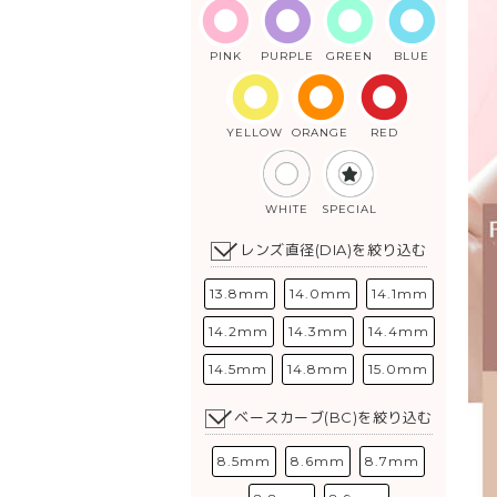
PINK
PURPLE
GREEN
BLUE
YELLOW
ORANGE
RED
WHITE
SPECIAL
レンズ直径(DIA)を絞り込む
13.8mm
14.0mm
14.1mm
14.2mm
14.3mm
14.4mm
14.5mm
14.8mm
15.0mm
ベースカーブ(BC)を絞り込む
8.5mm
8.6mm
8.7mm