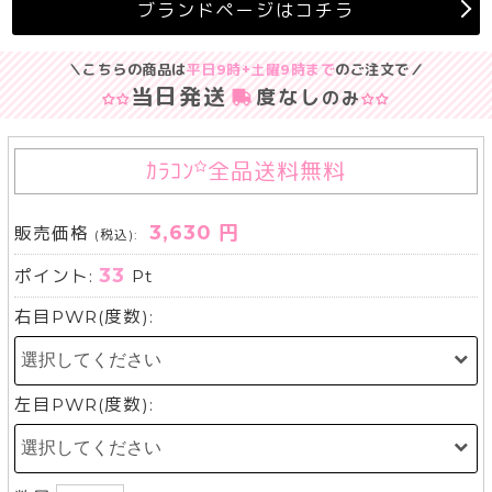
ブランドページはコチラ
＼こちらの商品は
平日9時+土曜9時まで
のご注文で／
当日発送
度なし
のみ
ｶﾗｺﾝ
全品送料無料
3,630 円
販売価格
(税込):
33
ポイント:
Pt
右目PWR(度数):
左目PWR(度数):