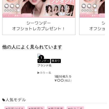
シーワンデー
シ
オフショトレカプレゼント！
オフショ
他の人によく見られています
1
ワンデー
度あり
ブランド名
カラー名
1箱10枚入り
￥〇〇
(税込)
人気モデル
#
益若つばさ
#
指原莉乃
#
渡辺直美
#
ゆうこす