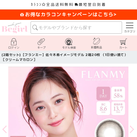
ｶﾗｺﾝ
全品送料無料
最短翌日到着
お得なカラコンキャンペーンはこちら>
カテゴリ
新着商品
ログイン
キープ
モデル検索
カート
(2箱セット)【フランミー】佐々木希イメージモデル 2箱20枚 （1日使い捨て）
［クリームマカロン］