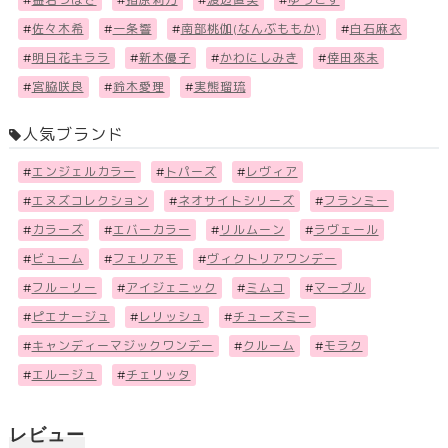
#
佐々木希
#
一条響
#
南部桃伽(なんぶももか)
#
白石麻衣
#
明日花キララ
#
新木優子
#
かわにしみき
#
倖田來未
#
宮脇咲良
#
鈴木愛理
#
実熊瑠琉
人気ブランド
#
エンジェルカラー
#
トパーズ
#
レヴィア
#
エヌズコレクション
#
ネオサイトシリーズ
#
フランミー
#
カラーズ
#
エバーカラー
#
リルムーン
#
ラヴェール
#
ビューム
#
フェリアモ
#
ヴィクトリアワンデー
#
フル－リー
#
アイジェニック
#
ミムコ
#
マーブル
#
ピエナージュ
#
レリッシュ
#
チューズミー
#
キャンディーマジックワンデー
#
クルーム
#
モラク
#
エルージュ
#
チェリッタ
レビュー