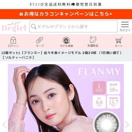
ｶﾗｺﾝ
全品送料無料
最短翌日到着
お得なカラコンキャンペーンはこちら>
カテゴリ
新着商品
ログイン
キープ
モデル検索
カート
(2箱セット)【フランミー】佐々木希イメージモデル 2箱20枚 （1日使い捨て）
［ソルティーバニラ］