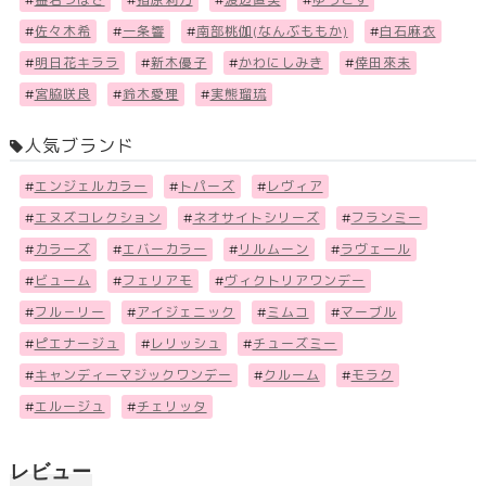
#
佐々木希
#
一条響
#
南部桃伽(なんぶももか)
#
白石麻衣
#
明日花キララ
#
新木優子
#
かわにしみき
#
倖田來未
#
宮脇咲良
#
鈴木愛理
#
実熊瑠琉
人気ブランド
#
エンジェルカラー
#
トパーズ
#
レヴィア
#
エヌズコレクション
#
ネオサイトシリーズ
#
フランミー
#
カラーズ
#
エバーカラー
#
リルムーン
#
ラヴェール
#
ビューム
#
フェリアモ
#
ヴィクトリアワンデー
#
フル－リー
#
アイジェニック
#
ミムコ
#
マーブル
#
ピエナージュ
#
レリッシュ
#
チューズミー
#
キャンディーマジックワンデー
#
クルーム
#
モラク
#
エルージュ
#
チェリッタ
レビュー