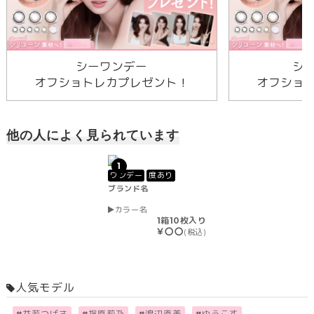
シーワンデー
シ
オフショトレカプレゼント！
オフショ
他の人によく見られています
1
ワンデー
度あり
ブランド名
カラー名
1箱10枚入り
￥〇〇
(税込)
人気モデル
#
益若つばさ
#
指原莉乃
#
渡辺直美
#
ゆうこす