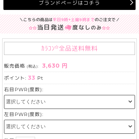
ブランドページはコチラ
＼こちらの商品は
平日9時+土曜9時まで
のご注文で／
当日発送
度なし
のみ
ｶﾗｺﾝ
全品送料無料
3,630 円
販売価格
(税込):
33
ポイント:
Pt
右目PWR(度数):
左目PWR(度数):