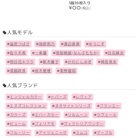
1箱10枚入り
￥〇〇
(税込)
人気モデル
#
益若つばさ
#
指原莉乃
#
渡辺直美
#
ゆうこす
#
佐々木希
#
一条響
#
南部桃伽(なんぶももか)
#
白石麻衣
#
明日花キララ
#
新木優子
#
かわにしみき
#
倖田來未
#
宮脇咲良
#
鈴木愛理
#
実熊瑠琉
人気ブランド
#
エンジェルカラー
#
トパーズ
#
レヴィア
#
エヌズコレクション
#
ネオサイトシリーズ
#
フランミー
#
カラーズ
#
エバーカラー
#
リルムーン
#
ラヴェール
#
ビューム
#
フェリアモ
#
ヴィクトリアワンデー
#
フル－リー
#
アイジェニック
#
ミムコ
#
マーブル