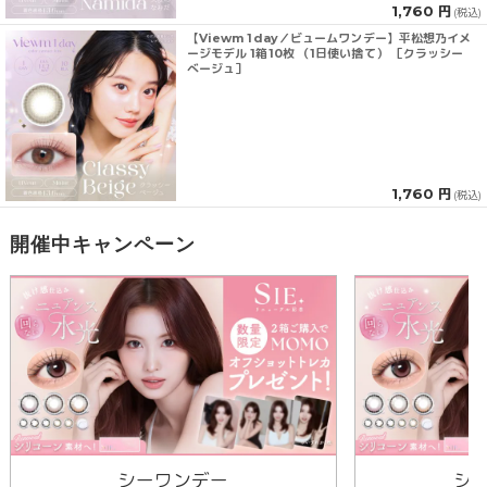
1,760 円
(税込)
【Viewm 1day／ビュームワンデー】平松想乃イメ
ージモデル 1箱10枚 （1日使い捨て） ［クラッシー
べージュ］
1,760 円
(税込)
開催中キャンペーン
シーワンデー
シ