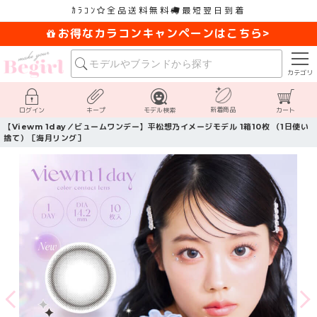
×
ｶﾗｺﾝ
全品送料無料
最短翌日到着
お得なカラコンキャンペーンはこちら>
カテゴリ
新着商品
ログイン
キープ
モデル検索
カート
【Viewm 1day／ビュームワンデー】平松想乃イメージモデル 1箱10枚 （1日使い
捨て）［海月リング］