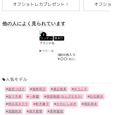
オフショトレカプレゼント！
オフショ
他の人によく見られています
1
ワンデー
度あり
ブランド名
カラー名
1箱10枚入り
￥〇〇
(税込)
人気モデル
#
益若つばさ
#
指原莉乃
#
渡辺直美
#
ゆうこす
#
佐々木希
#
一条響
#
南部桃伽(なんぶももか)
#
白石麻衣
#
明日花キララ
#
新木優子
#
かわにしみき
#
倖田來未
#
宮脇咲良
#
鈴木愛理
#
実熊瑠琉