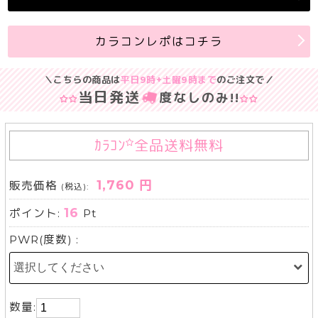
カラコンレポはコチラ
＼こちらの商品は
平日9時+土曜9時まで
のご注文で／
当日発送
度なしのみ
!!
ｶﾗｺﾝ
全品送料無料
1,760 円
販売価格
(税込):
16
ポイント:
Pt
PWR(度数) :
数量: