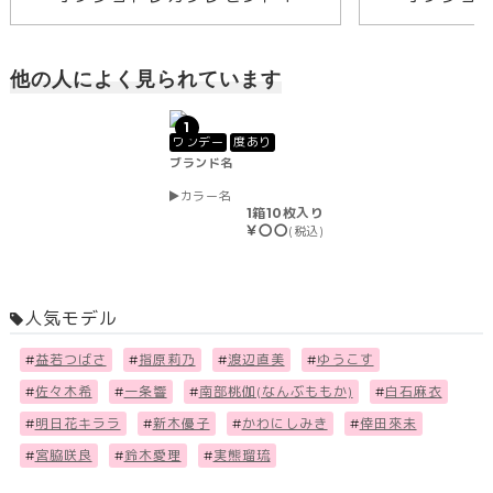
他の人によく見られています
1
ワンデー
度あり
ブランド名
カラー名
1箱10枚入り
￥〇〇
(税込)
人気モデル
#
益若つばさ
#
指原莉乃
#
渡辺直美
#
ゆうこす
#
佐々木希
#
一条響
#
南部桃伽(なんぶももか)
#
白石麻衣
#
明日花キララ
#
新木優子
#
かわにしみき
#
倖田來未
#
宮脇咲良
#
鈴木愛理
#
実熊瑠琉