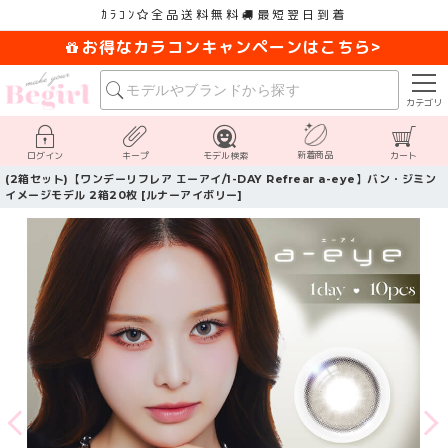
ｶﾗｺﾝ
全品送料無料
最短翌日到着
お得なカラコンキャンペーンはこちら>
カテゴリ
新着商品
ログイン
キープ
モデル検索
カート
(2箱セット)【ワンデーリフレア エーアイ/1-DAY Refrear a-eye】バン・ジミン
イメージモデル 2箱20枚 [ルナーアイボリー]