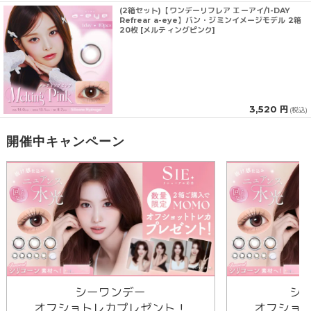
(2箱セット)【ワンデーリフレア エーアイ/1-DAY
Refrear a-eye】バン・ジミンイメージモデル 2箱
20枚 [メルティングピンク]
3,520 円
(税込)
開催中キャンペーン
シーワンデー
シ
オフショトレカプレゼント！
オフショ