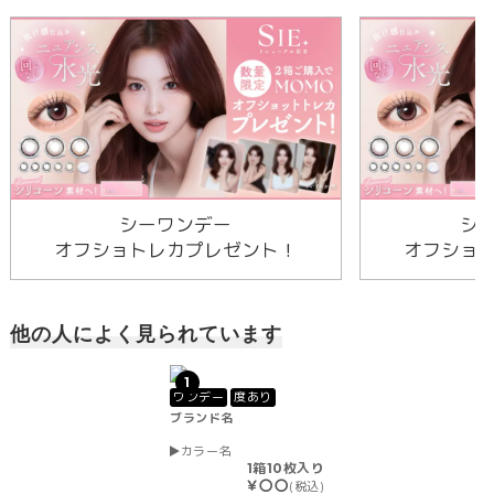
シーワンデー
シ
オフショトレカプレゼント！
オフショ
他の人によく見られています
1
ワンデー
度あり
ブランド名
カラー名
1箱10枚入り
￥〇〇
(税込)