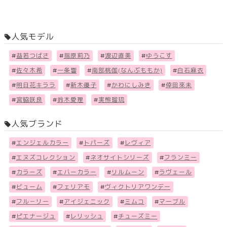
人気モデル
#
益若つばさ
#
指原莉乃
#
渡辺直美
#
ゆうこす
#
佐々木希
#
一条響
#
南部桃伽(なんぶももか)
#
白石麻衣
#
明日花キララ
#
新木優子
#
かわにしみき
#
倖田來未
#
宮脇咲良
#
鈴木愛理
#
実熊瑠琉
人気ブランド
#
エンジェルカラー
#
トパーズ
#
レヴィア
#
エヌズコレクション
#
ネオサイトシリーズ
#
フランミー
#
カラーズ
#
エバーカラー
#
リルムーン
#
ラヴェール
#
ビューム
#
フェリアモ
#
ヴィクトリアワンデー
#
フル－リー
#
アイジェニック
#
ミムコ
#
マーブル
#
ピエナージュ
#
レリッシュ
#
チューズミー