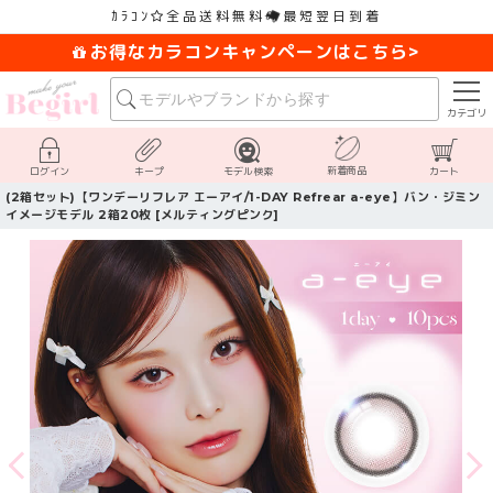
ｶﾗｺﾝ
全品送料無料
最短翌日到着
お得なカラコンキャンペーンはこちら>
カテゴリ
新着商品
ログイン
キープ
モデル検索
カート
(2箱セット)【ワンデーリフレア エーアイ/1-DAY Refrear a-eye】バン・ジミン
イメージモデル 2箱20枚 [メルティングピンク]