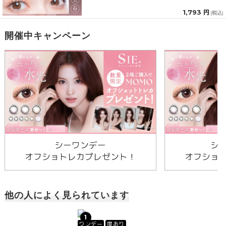
1,793 円
(税込)
開催中キャンペーン
シーワンデー
シ
オフショトレカプレゼント！
オフショ
他の人によく見られています
1
ワンデー
度あり