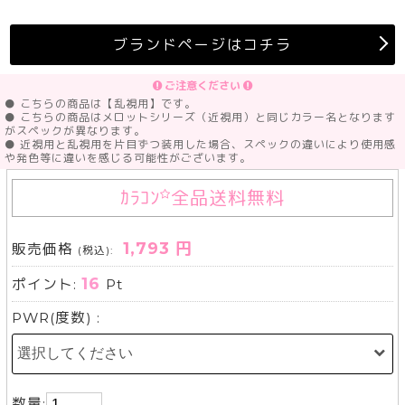
ブランドページはコチラ
ご注意ください
● こちらの商品は【乱視用】です。
● こちらの商品はメロットシリーズ（近視用）と同じカラー名となります
がスペックが異なります。
● 近視用と乱視用を片目ずつ装用した場合、スペックの違いにより使用感
や発色等に違いを感じる可能性がございます。
ｶﾗｺﾝ
全品送料無料
1,793 円
販売価格
(税込):
16
ポイント:
Pt
PWR(度数) :
数量: