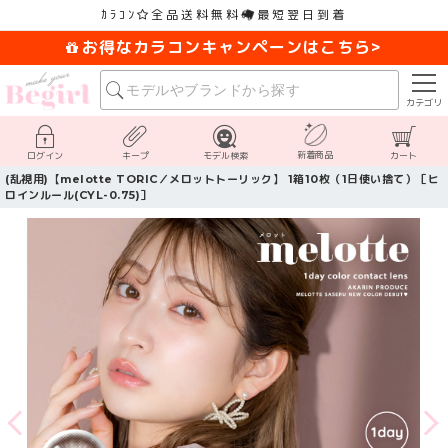
ｶﾗｺﾝ
全品送料無料
最短翌日到着
お得なカラコンキャンペーンはこちら>
カテゴリ
新着商品
ログイン
キープ
モデル検索
カート
(乱視用)【melotte TORIC／メロットトーリック】 1箱10枚（1日使い捨て）［ヒ
ロインルール(CYL-0.75)］