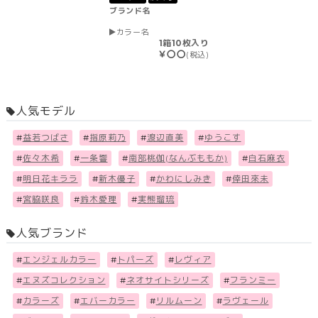
ブランド名
カラー名
1箱10枚入り
￥〇〇
(税込)
人気モデル
#
益若つばさ
#
指原莉乃
#
渡辺直美
#
ゆうこす
#
佐々木希
#
一条響
#
南部桃伽(なんぶももか)
#
白石麻衣
#
明日花キララ
#
新木優子
#
かわにしみき
#
倖田來未
#
宮脇咲良
#
鈴木愛理
#
実熊瑠琉
人気ブランド
#
エンジェルカラー
#
トパーズ
#
レヴィア
#
エヌズコレクション
#
ネオサイトシリーズ
#
フランミー
#
カラーズ
#
エバーカラー
#
リルムーン
#
ラヴェール