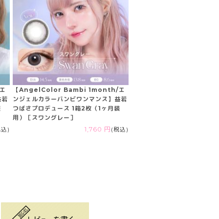
/エ
【AngelColor Bambi 1month/エ
益若
ンジェルカラーバンビワンマンス】益若
装
つばさプロデュース 1箱2枚（1ヶ月装
用）［スワングレー］
税込)
1,760 円
(税込)