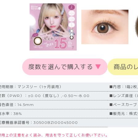
度数を選んで購入する
▼
商品の
使用期限：マンスリー（1ヶ月装用）
■内容：1箱2枚
数（PWR）：±0.00（度なし）,-0.50～-8.00
■レンズ直径（D
着色直径：14.5mm
■ベースカーブ（
含水率：38%
■販売元：株式会
医療機器承認番号：30500BZI00045000
使用上の注意をよく読み、用法を守って正しくお使い下さい。