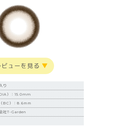
レビューを見る
▼
入り
IA）：15.0mm
BC）：8.6ｍｍ
社T-Garden