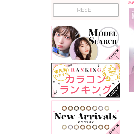
※
RESET