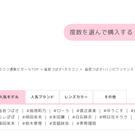
度数を選んで購入する
ラコン通販ビガールTOP
益若つばさ×カラコン
益若つばさ×バンビワンマンス
人気モデル
人気ブランド
レンズカラー
その他
益若つばさ
#
指原莉乃
#
ローラ
#
渡辺直美
#
ゆうこす
#
ちぃぽぽ
#
倖田來未
#
本田翼
#
白石麻衣
#
明日花キララ
倖田來未
#
鈴木愛理
#
宮脇咲良
#
実熊瑠琉