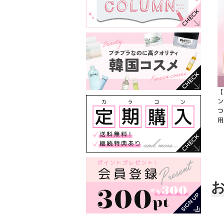
【
ン
つ
用