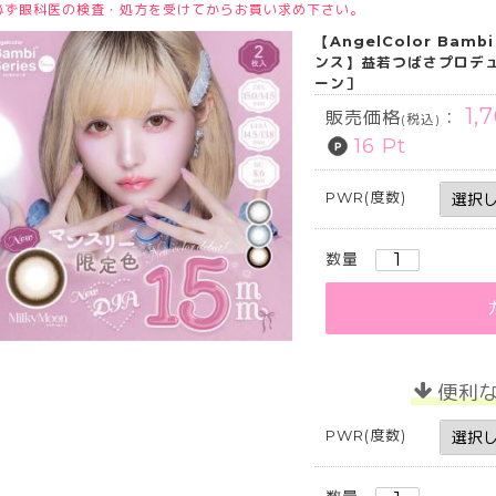
必ず眼科医の検査・処方を受けてからお買い求め下さい。
【AngelColor Ba
ンス】益若つばさプロデュ
ーン］
1,
販売価格
：
(税込)
16 Pt
PWR(度数)
数量
便利
PWR(度数)