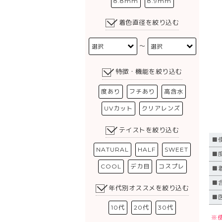
8.8mm
8.9mm
着色直径を絞り込む
〜
特徴・機能を絞り込む
度あり
フチあり
高含水
UVカット
クリアレンズ
テイストを絞り込む
■
NATURAL
HALF
SWEET
■度
COOL
デカ目
コスプレ
■
■
年代別オススメを絞り込む
■
10代
20代
30代
※