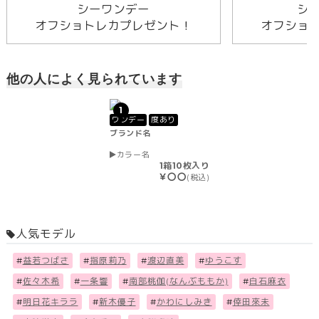
シーワンデー
シ
オフショトレカプレゼント！
オフショ
他の人によく見られています
1
ワンデー
度あり
ブランド名
カラー名
1箱10枚入り
￥〇〇
(税込)
人気モデル
#
益若つばさ
#
指原莉乃
#
渡辺直美
#
ゆうこす
#
佐々木希
#
一条響
#
南部桃伽(なんぶももか)
#
白石麻衣
#
明日花キララ
#
新木優子
#
かわにしみき
#
倖田來未