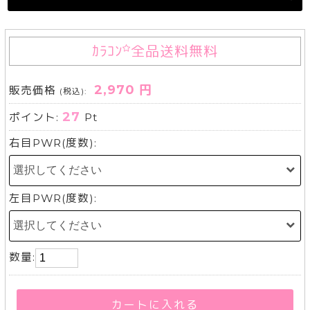
ｶﾗｺﾝ
全品送料無料
2,970 円
販売価格
(税込):
27
ポイント:
Pt
右目PWR(度数):
左目PWR(度数):
数量:
カートに入れる