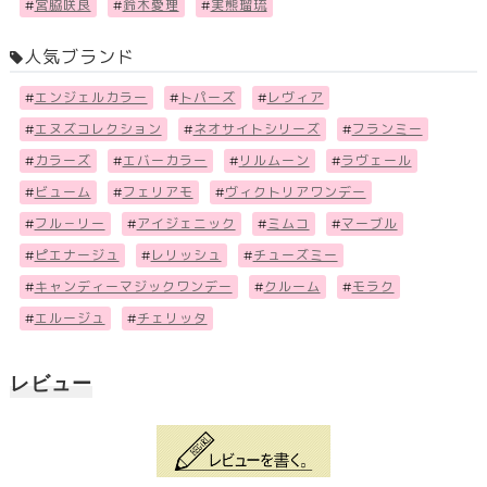
#
宮脇咲良
#
鈴木愛理
#
実熊瑠琉
人気ブランド
#
エンジェルカラー
#
トパーズ
#
レヴィア
#
エヌズコレクション
#
ネオサイトシリーズ
#
フランミー
#
カラーズ
#
エバーカラー
#
リルムーン
#
ラヴェール
#
ビューム
#
フェリアモ
#
ヴィクトリアワンデー
#
フル－リー
#
アイジェニック
#
ミムコ
#
マーブル
#
ピエナージュ
#
レリッシュ
#
チューズミー
#
キャンディーマジックワンデー
#
クルーム
#
モラク
#
エルージュ
#
チェリッタ
レビュー