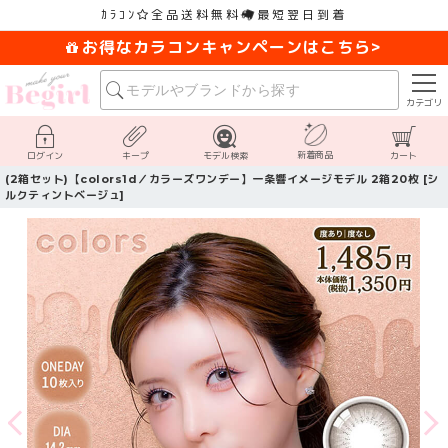
ｶﾗｺﾝ
全品送料無料
最短翌日到着
お得なカラコンキャンペーンはこちら>
カテゴリ
新着商品
ログイン
キープ
モデル検索
カート
(2箱セット)【colors1d／カラーズワンデー】一条響イメージモデル 2箱20枚 [シ
ルクティントベージュ]