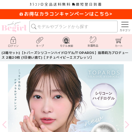
ｶﾗｺﾝ
全品送料無料
最短翌日到着
お得なカラコンキャンペーンはこちら>
カテゴリ
新着商品
ログイン
キープ
モデル検索
カート
(2箱セット)【トパーズシリコーンハイドロゲル/TOPARDS】指原莉乃プロデュ―
ス 2箱20枚 (1日使い捨て)［ナチュベイビーエスプレッソ］