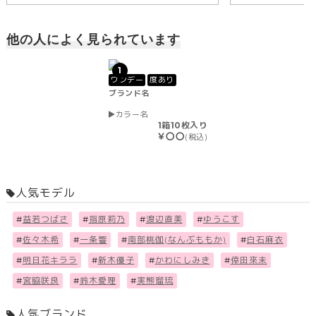
他の人によく見られています
1
ワンデー
度あり
ブランド名
カラー名
1箱10枚入り
￥〇〇
(税込)
人気モデル
#
益若つばさ
#
指原莉乃
#
渡辺直美
#
ゆうこす
#
佐々木希
#
一条響
#
南部桃伽(なんぶももか)
#
白石麻衣
#
明日花キララ
#
新木優子
#
かわにしみき
#
倖田來未
#
宮脇咲良
#
鈴木愛理
#
実熊瑠琉
人気ブランド