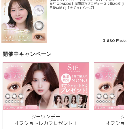
ル/TOPARDS】指原莉乃プロデュ―ス 2箱20枚 (1
日使い捨て)［ナチュトパーズ］
3,630 円
(税込)
開催中キャンペーン
シーワンデー
シ
オフショトレカプレゼント！
オフショ