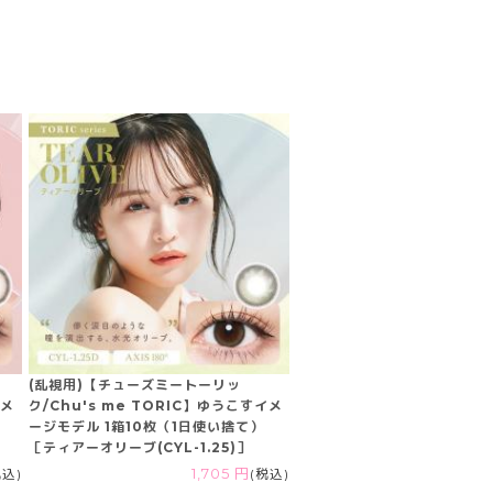
(乱視用)【チューズミートーリッ
イメ
ク/Chu's me TORIC】ゆうこすイメ
ージモデル 1箱10枚（1日使い捨て）
［ティアーオリーブ(CYL-1.25)］
税込)
1,705 円
(税込)