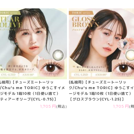
乱視用)【チューズミートーリッ
(乱視用)【チューズミートーリッ
/Chu's me TORIC】ゆうこすイメ
ク/Chu's me TORIC】ゆうこす
ジモデル 1箱10枚（1日使い捨て）
ージモデル 1箱10枚（1日使い捨て）
ティアーオリーブ(CYL-0.75)］
［グロスブラウン(CYL-1.25)］
1,705 円
(税込)
1,705 円
(