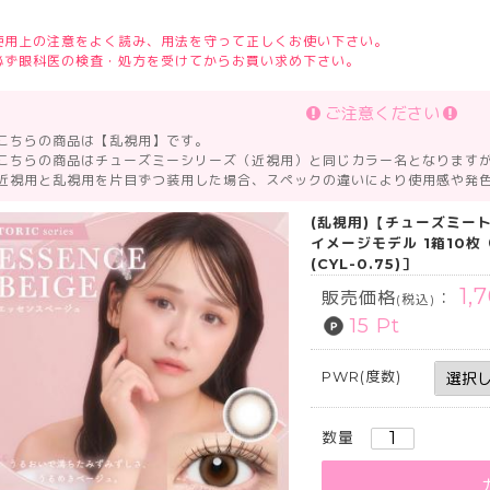
使用上の注意をよく読み、用法を守って正しくお使い下さい。
必ず眼科医の検査・処方を受けてからお買い求め下さい。
ご注意ください
 こちらの商品は【乱視用】です。
 こちらの商品はチューズミーシリーズ（近視用）と同じカラー名となります
 近視用と乱視用を片目ずつ装用した場合、スペックの違いにより使用感や発
(乱視用)【チューズミートー
イメージモデル 1箱10
(CYL-0.75)］
1,
販売価格
：
(税込)
15 Pt
PWR(度数)
数量