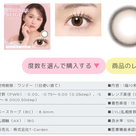
度数を選んで購入する
▼
商品の
使用期限：ワンデー（1日使い捨て）
■内容：1箱10
数（PWR）：0.00、-0.75～-5.00（0.25step）、-5.
■レンズ直径（D
～-8.00(0.50step）
■着色直径：13
ベースカーブ（BC）：8.6mm
■CYL(乱視度数
乱視軸（AX）：180
■含水率：55%
販売元：株式会社T-Garden
■医療機器承認番号