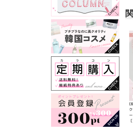
(
ク
ー
［