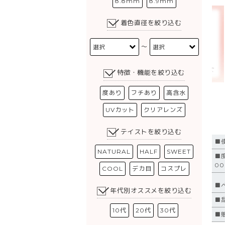
8.8mm
8.9mm
着色直径を絞り込む
〜
特徴・機能を絞り込む
度あり
フチあり
高含水
UVカット
クリアレンズ
テイストを絞り込む
■
NATURAL
HALF
SWEET
■度
00
COOL
デカ目
コスプレ
■
年代別オススメを絞り込む
■
10代
20代
30代
■