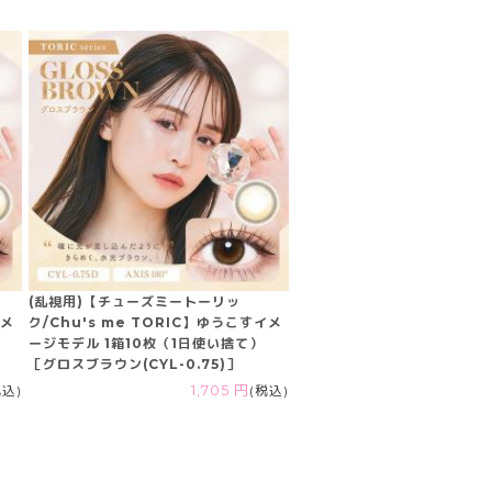
(乱視用)【チューズミートーリッ
イメ
ク/Chu's me TORIC】ゆうこすイメ
ージモデル 1箱10枚（1日使い捨て）
［グロスブラウン(CYL-0.75)］
税込)
1,705 円
(税込)