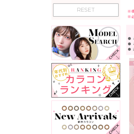
RESET
※
※
●
●
●