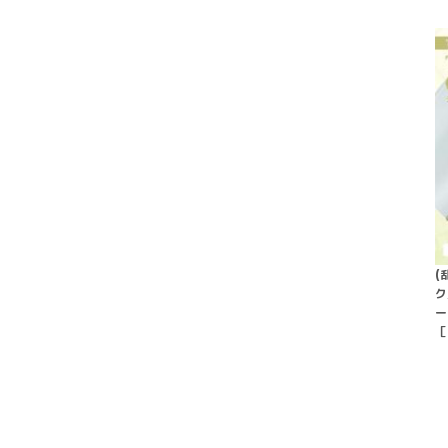
(
ク
ー
［