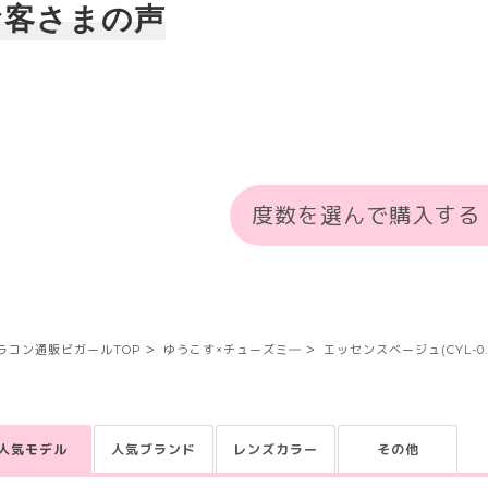
お客さまの声
度数を選んで購入する
ラコン通販ビガールTOP
ゆうこす×チューズミ―
エッセンスベージュ(CYL-0.
人気モデル
人気ブランド
レンズカラー
その他