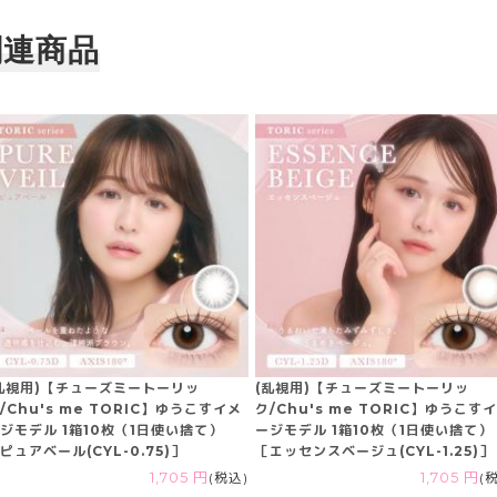
関連商品
乱視用)【チューズミートーリッ
(乱視用)【チューズミートーリッ
/Chu's me TORIC】ゆうこすイメ
ク/Chu's me TORIC】ゆうこす
ジモデル 1箱10枚（1日使い捨て）
ージモデル 1箱10枚（1日使い捨て）
ピュアベール(CYL-0.75)］
［エッセンスベージュ(CYL-1.25)］
1,705 円
(税込)
1,705 円
(