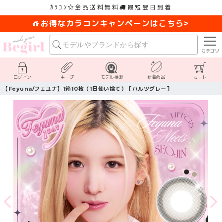
ｶﾗｺﾝ
全品送料無料
最短翌日到着
お得なカラコンキャンペーンはこちら>
カテゴリ
新着商品
ログイン
キープ
モデル検索
カート
【Feyuna/フェユナ】1箱10枚（1日使い捨て）［ハルツグレー］