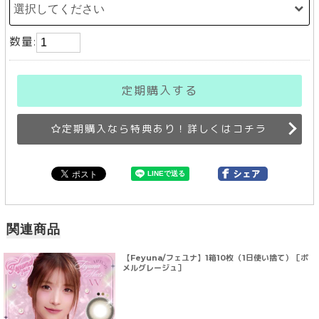
数量:
定期購入する
定期購入なら特典あり！詳しくはコチラ
関連商品
【Feyuna/フェユナ】1箱10枚（1日使い捨て）［ポ
メルグレージュ］