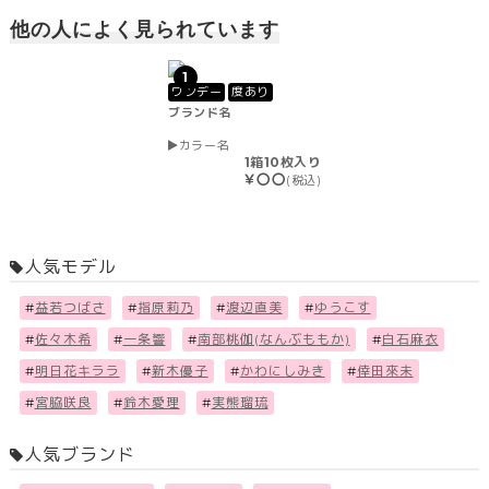
他の人によく見られています
1
ワンデー
度あり
ブランド名
カラー名
1箱10枚入り
￥〇〇
(税込)
人気モデル
#
益若つばさ
#
指原莉乃
#
渡辺直美
#
ゆうこす
#
佐々木希
#
一条響
#
南部桃伽(なんぶももか)
#
白石麻衣
#
明日花キララ
#
新木優子
#
かわにしみき
#
倖田來未
#
宮脇咲良
#
鈴木愛理
#
実熊瑠琉
人気ブランド