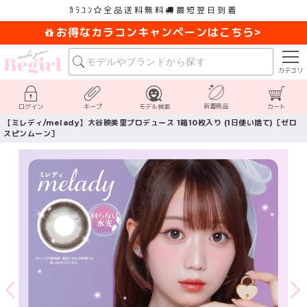
ｶﾗｺﾝ
全品送料無料
最短翌日到着
お得なカラコンキャンペーンはこちら>
カテゴリ
新着商品
ログイン
キープ
モデル検索
カート
【ミレディ/melady】大谷映美里プロデュース 1箱10枚入り (1日使い捨て)［ゼロ
スピンムーン］