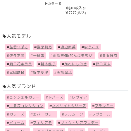
カラー名
1箱10枚入り
￥〇〇
(税込)
人気モデル
#
益若つばさ
#
指原莉乃
#
渡辺直美
#
ゆうこす
#
佐々木希
#
一条響
#
南部桃伽(なんぶももか)
#
白石麻衣
#
明日花キララ
#
新木優子
#
かわにしみき
#
倖田來未
#
宮脇咲良
#
鈴木愛理
#
実熊瑠琉
人気ブランド
#
エンジェルカラー
#
トパーズ
#
レヴィア
#
エヌズコレクション
#
ネオサイトシリーズ
#
フランミー
#
カラーズ
#
エバーカラー
#
リルムーン
#
ラヴェール
#
ビューム
#
フェリアモ
#
ヴィクトリアワンデー