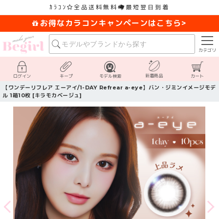
ｶﾗｺﾝ
全品送料無料
最短翌日到着
お得なカラコンキャンペーンはこちら>
カテゴリ
新着商品
ログイン
キープ
モデル検索
カート
【ワンデーリフレア エーアイ/1-DAY Refrear a-eye】バン・ジミンイメージモデ
ル 1箱10枚 [キラモカベージュ]