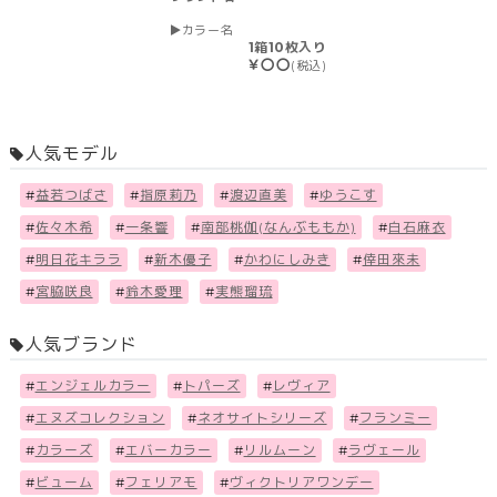
カラー名
1箱10枚入り
￥〇〇
(税込)
人気モデル
#
益若つばさ
#
指原莉乃
#
渡辺直美
#
ゆうこす
#
佐々木希
#
一条響
#
南部桃伽(なんぶももか)
#
白石麻衣
#
明日花キララ
#
新木優子
#
かわにしみき
#
倖田來未
#
宮脇咲良
#
鈴木愛理
#
実熊瑠琉
人気ブランド
#
エンジェルカラー
#
トパーズ
#
レヴィア
#
エヌズコレクション
#
ネオサイトシリーズ
#
フランミー
#
カラーズ
#
エバーカラー
#
リルムーン
#
ラヴェール
#
ビューム
#
フェリアモ
#
ヴィクトリアワンデー