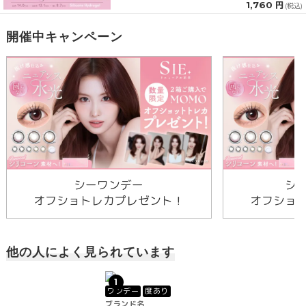
1,760 円
(税込)
開催中キャンペーン
シーワンデー
シ
オフショトレカプレゼント！
オフショ
他の人によく見られています
1
ワンデー
度あり
ブランド名