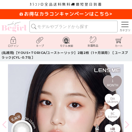
ｶﾗｺﾝ
全品送料無料
最短翌日到着
お得なカラコンキャンペーンはこちら>
カテゴリ
新着商品
ログイン
キープ
モデル検索
カート
(乱視用)【YOUS×TORICA/ユーストーリック】2箱2枚（1ヶ月装用）［ユースブ
ラック(CYL-0.75)］