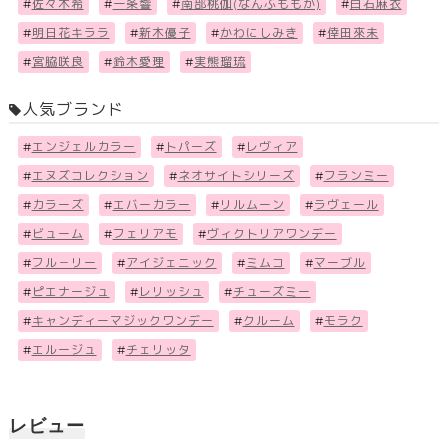
#
佐々木希
#
一条響
#
南部桃伽(なんぶももか)
#
白石麻衣
#
明日花キララ
#
新木優子
#
かわにしみき
#
倖田來未
#
宮脇咲良
#
鈴木愛理
#
実熊瑠琉
人気ブランド
#
エンジェルカラー
#
トパーズ
#
レヴィア
#
エヌズコレクション
#
ネオサイトシリーズ
#
フランミー
#
カラーズ
#
エバーカラー
#
リルムーン
#
ラヴェール
#
ビューム
#
フェリアモ
#
ヴィクトリアワンデー
#
フル－リー
#
アイジェニック
#
ミムコ
#
マーブル
#
ピエナージュ
#
レリッシュ
#
チューズミー
#
キャンディーマジックワンデー
#
クルーム
#
モラク
#
エルージュ
#
チェリッタ
レビュー