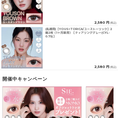
2,580 円
(税込)
(乱視用)【YOUS×TORICA/ユーストーリック】2
箱2枚（1ヶ月装用）［ティアリンググレー(CYL-
0.75)］
2,580 円
(税込)
開催中キャンペーン