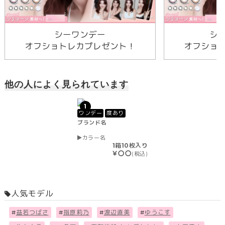
シーワンデー
シ
オフショトレカプレゼント！
オフショ
他の人によく見られています
1
ワンデー
度あり
ブランド名
カラー名
1箱10枚入り
￥〇〇
(税込)
人気モデル
#
益若つばさ
#
指原莉乃
#
渡辺直美
#
ゆうこす