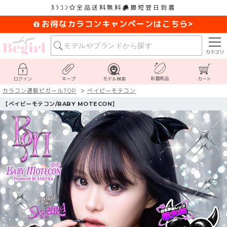
ｶﾗｺﾝ
全品送料無料
最短翌日到着
お得なカラコンキャンペーンはこちら>
カテゴリ
新着商品
ログイン
キープ
モデル検索
カート
カラコン通販ビガールTOP
ベイビーモテコン
【ベイビーモテコン/BABY MOTECON】