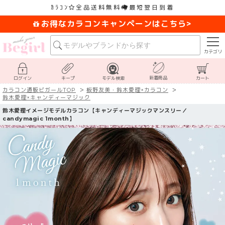
ｶﾗｺﾝ
全品送料無料
最短翌日到着
お得なカラコンキャンペーンはこちら>
カテゴリ
新着商品
ログイン
キープ
モデル検索
カート
カラコン通販ビガールTOP
板野友美・鈴木愛理×カラコン
鈴木愛理×キャンディーマジック
鈴木愛理イメージモデルカラコン【キャンディーマジックマンスリー／
candymagic 1month】