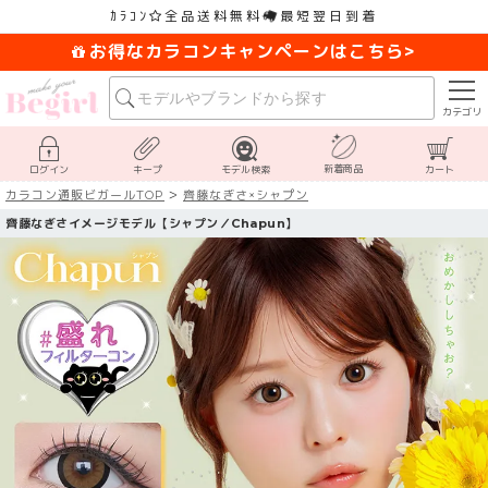
ｶﾗｺﾝ
全品送料無料
最短翌日到着
お得なカラコンキャンペーンはこちら>
カテゴリ
新着商品
ログイン
キープ
モデル検索
カート
カラコン通販ビガールTOP
齊藤なぎさ×シャプン
齊藤なぎさイメージモデル【シャプン／Chapun】