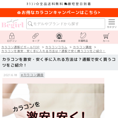
ｶﾗｺﾝ
全品送料無料
最短翌日到着
お得なカラコンキャンペーンはこちら>
カテゴリ
新着商品
ログイン
キープ
モデル検索
カート
カラコン通販ビガールTOP
カラコンコラム
カラコン講座
カラコンを激安・安く手に入れる方法は？通販で安く買うコツをご紹介！
カラコンを激安・安く手に入れる方法は？通販で安く買うコ
ツをご紹介！
#カラコン講座
2021.6.18