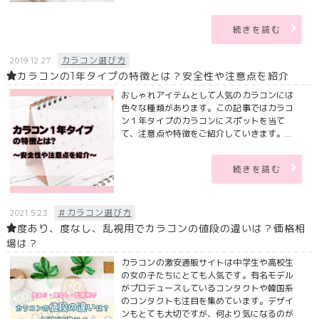
続きを読む
カラコン選び方
2019.12.27
カラコンの1年タイプの特徴とは？安全性や注意点を紹介
おしゃれアイテムとして人気のカラコンには
色々な種類があります。この記事ではカラコ
ン１年タイプのカラコンにスポットを当て
て、注意点や特徴をご紹介していきます。...
続きを読む
＃カラコン選び方
2021.5.23
度あり、度なし、乱視用でカラコンの値段の違いは？価格相
場は？
カラコンの激安通販サイトは中学生や高校生
の女の子たちにとても人気です。有名モデル
がプロデュースしているコンタクトや韓国系
のコンタクトも注目を集めています。デザイ
ンもとても大切ですが、何より気になるのが