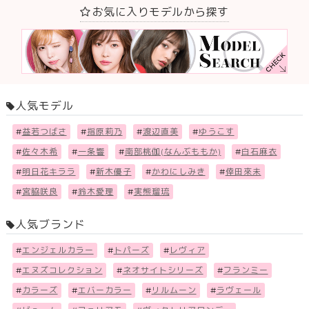
お気に入りモデルから探す
人気モデル
#
益若つばさ
#
指原莉乃
#
渡辺直美
#
ゆうこす
#
佐々木希
#
一条響
#
南部桃伽(なんぶももか)
#
白石麻衣
#
明日花キララ
#
新木優子
#
かわにしみき
#
倖田來未
#
宮脇咲良
#
鈴木愛理
#
実熊瑠琉
人気ブランド
#
エンジェルカラー
#
トパーズ
#
レヴィア
#
エヌズコレクション
#
ネオサイトシリーズ
#
フランミー
#
カラーズ
#
エバーカラー
#
リルムーン
#
ラヴェール