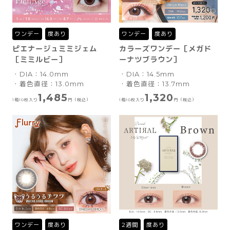
ワンデー
度あり
ワンデー
度あり
ピエナージュミミジェム
カラーズワンデー［メガド
［ミミルビー］
ーナツブラウン］
・DIA：14.0mm
・DIA：14.5mm
・着色直径：13.0mm
・着色直径：13.7mm
1,485
1,320
1箱10枚入り
円（税込）
1箱10枚入り
円（税込）
ワンデー
度あり
2週間
度あり