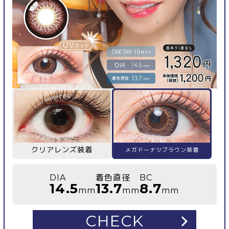
クリアレンズ装着
メガドーナツブラウン装着
DIA
着色直径
BC
14.5
13.7
8.7
mm
mm
mm
CHECK