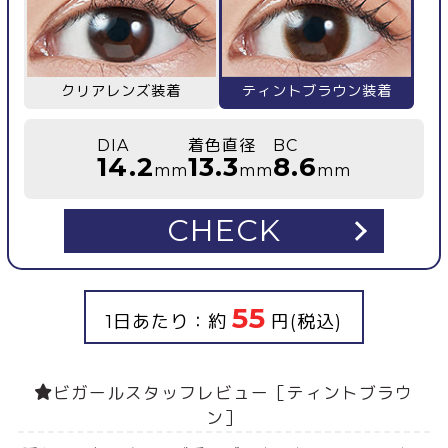
クリアレンズ装着
ティントブラウン装着
DIA
着色直径
BC
14.2
13.3
8.6
mm
mm
mm
CHECK
55
1日あたり：約
円(税込)
ビガールスタッフレビュー［ティントブラウ
ン］