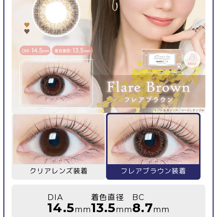
クリアレンズ装着
フレアブラウン装着
DIA
着色直径
BC
14.5
13.5
8.7
mm
mm
mm