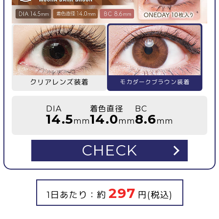
クリアレンズ装着
モカダークブラウン装着
DIA
着色直径
BC
14.5
14.0
8.6
mm
mm
mm
CHECK
297
1日あたり：約
円(税込)