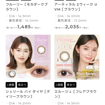
フルーリー［モカダークブ
アーティラル 2ウィーク U
ラウン］
VM［ブラウン］
・DIA：14.5mm
・DIA：14.0mm
・着色直径：14.0mm
・着色直径：13.2mm
1,485
2,035
1箱10枚入り
円（税込）
1箱6枚入り
円（税込）
2週間
度あり
2週間
度あり
シェリール バイ ダイヤ［デ
エルージュ［フレアブラウ
イリーブラウン］
ン］
・DIA：14.2mm
・DIA：14.5mm