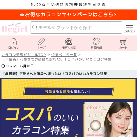
ｶﾗｺﾝ
全品送料無料
最短翌日到着
お得なカラコンキャンペーンはこちら>
カテゴリ
新着商品
ログイン
キープ
モデル検索
カート
カラコン通販ビガールTOP
特集ページ一覧
【
年最新】可愛さもお値段も譲れない！コスパのいいカラコン特集
2026年03月10日
【
年最新】可愛さもお値段も譲れない！コスパのいいカラコン特集