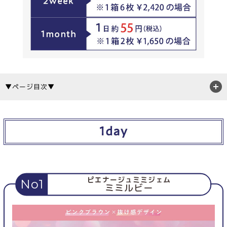
▼ページ目次▼
ピエナージュミミジェム
No1
ミミルビー