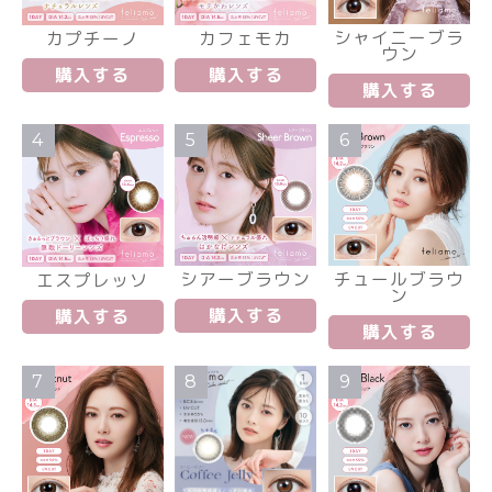
シャイニーブラ
カプチーノ
カフェモカ
ウン
購入する
購入する
購入する
4
5
6
シアーブラウン
チュールブラウ
エスプレッソ
ン
購入する
購入する
購入する
7
8
9