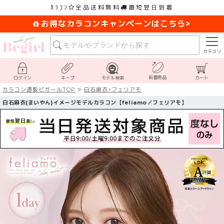
ｶﾗｺﾝ
全品送料無料
最短翌日到着
お得なカラコンキャンペーンはこちら>
カテゴリ
新着商品
ログイン
キープ
モデル検索
カート
カラコン通販ビガールTOP
白石麻衣×フェリアモ
白石麻衣(まいやん)イメージモデルカラコン【feliamo／フェリアモ】