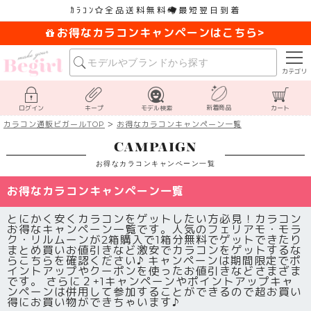
ｶﾗｺﾝ
全品送料無料
最短翌日到着
お得なカラコンキャンペーンはこちら>
カテゴリ
新着商品
ログイン
キープ
モデル検索
カート
カラコン通販ビガールTOP
お得なカラコンキャンペーン一覧
CAMPAIGN
お得なカラコンキャンペーン一覧
お得なカラコンキャンペーン一覧
とにかく安くカラコンをゲットしたい方必見！カラコン
お得なキャンペーン一覧です。人気のフェリアモ・モラ
ク・リルムーンが2箱購入で1箱分無料でゲットできたり
まとめ買いお値引きなど激安でカラコンをゲットするな
らこちらを確認ください♪ キャンペーンは期間限定でポ
イントアップやクーポンを使ったお値引きなどさまざま
です。 さらに２+1キャンペーンやポイントアップキャ
ンペーンは併用して参加することができるので超お買い
得にお買い物ができちゃいます♪