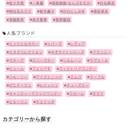
#
佐々木希
#
一条響
#
南部桃伽(なんぶももか)
#
白石麻衣
#
明日花キララ
#
新木優子
#
かわにしみき
#
倖田來未
#
宮脇咲良
#
鈴木愛理
#
実熊瑠琉
人気ブランド
#
エンジェルカラー
#
トパーズ
#
レヴィア
#
エヌズコレクション
#
ネオサイトシリーズ
#
フランミー
#
カラーズ
#
エバーカラー
#
リルムーン
#
ラヴェール
#
ビューム
#
フェリアモ
#
ヴィクトリアワンデー
#
フル－リー
#
アイジェニック
#
ミムコ
#
マーブル
#
ピエナージュ
#
レリッシュ
#
チューズミー
#
キャンディーマジックワンデー
#
クルーム
#
モラク
#
エルージュ
#
チェリッタ
カテゴリーから探す