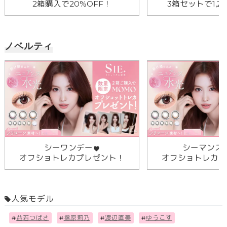
2箱購入で20%OFF！
3箱セットで1,2
ノベルティ
シーワンデー
シーマンス
オフショトレカプレゼント！
オフショトレカプ
人気モデル
#
益若つばさ
#
指原莉乃
#
渡辺直美
#
ゆうこす