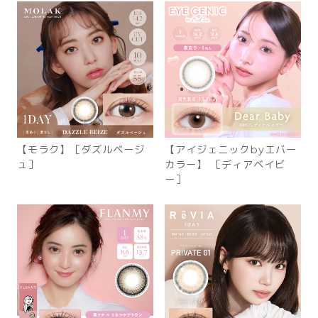
【モラク】［ダズルベージ
【アイジェニックbyエバー
ュ］
カラー】 ［ディアベイビ
ー］