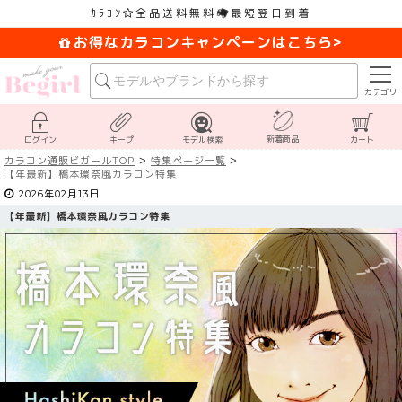
ｶﾗｺﾝ
全品送料無料
最短翌日到着
お得なカラコンキャンペーンはこちら>
カテゴリ
新着商品
ログイン
キープ
モデル検索
カート
カラコン通販ビガールTOP
特集ページ一覧
【
年最新】橋本環奈風カラコン特集
2026年02月13日
【
年最新】橋本環奈風カラコン特集