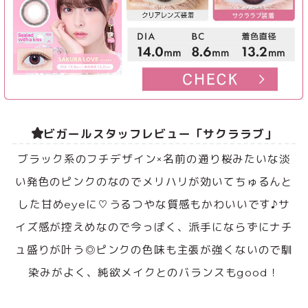
ビガールスタッフレビュー「サクララブ」
ブラック系のフチデザイン×名前の通り桜みたいな淡
い発色のピンクのなのでメリハリが効いてちゅるんと
した甘めeyeに♡うるつやな質感もかわいいです♪サ
イズ感が控えめなので今っぽく、派手にならずにナチ
ュ盛りが叶う◎ピンクの色味も主張が強くないので馴
染みがよく、純欲メイクとのバランスもgood！