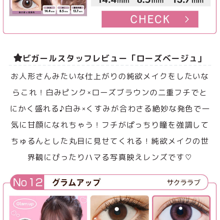
ビガールスタッフレビュー「ローズベージュ」
お人形さんみたいな仕上がりの純欲メイクをしたいな
らこれ！白みピンク×ローズブラウンの二重フチでと
にかく盛れる♪白み×くすみが合わさる絶妙な発色で一
気に甘顔になれちゃう！フチがぱっちり瞳を強調して
ちゅるんとした丸目に見せてくれる！純欲メイクの世
界観にぴったりハマる写真映えレンズです♡