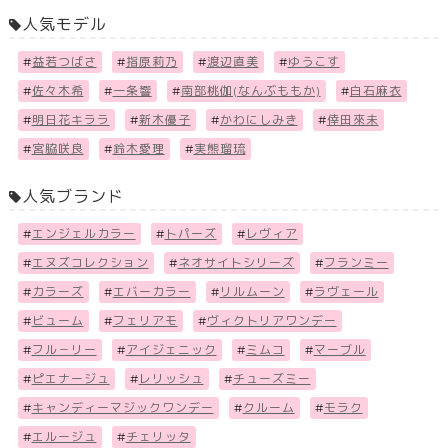
人気モデル
#
益若つばさ
#
指原莉乃
#
渡辺直美
#
ゆうこす
#
佐々木希
#
一条響
#
南部桃伽(なんぶももか)
#
白石麻衣
#
明日花キララ
#
新木優子
#
かわにしみき
#
倖田來未
#
宮脇咲良
#
鈴木愛理
#
実熊瑠琉
人気ブランド
#
エンジェルカラー
#
トパーズ
#
レヴィア
#
エヌズコレクション
#
ネオサイトシリーズ
#
フランミー
#
カラーズ
#
エバーカラー
#
リルムーン
#
ラヴェール
#
ビューム
#
フェリアモ
#
ヴィクトリアワンデー
#
フル－リー
#
アイジェニック
#
ミムコ
#
マーブル
#
ピエナージュ
#
レリッシュ
#
チューズミー
#
キャンディーマジックワンデー
#
クルーム
#
モラク
#
エルージュ
#
チェリッタ