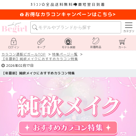
ｶﾗｺﾝ
全品送料無料
最短翌日到着
お得なカラコンキャンペーンはこちら>
カテゴリ
新着商品
ログイン
キープ
モデル検索
カート
カラコン通販ビガールTOP
特集ページ一覧
【
年最新】純欲メイクにおすすめカラコン特集
2026年02月17日
【
年最新】純欲メイクにおすすめカラコン特集